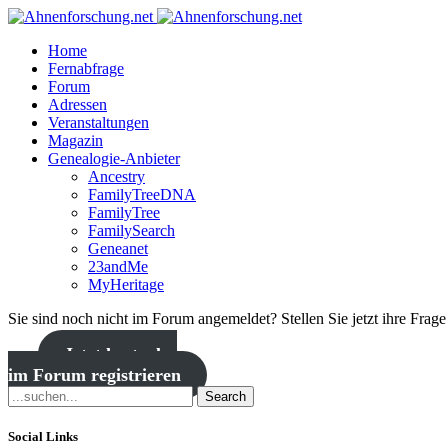
Home
Fernabfrage
Forum
Adressen
Veranstaltungen
Magazin
Genealogie-Anbieter
Ancestry
FamilyTreeDNA
FamilyTree
FamilySearch
Geneanet
23andMe
MyHeritage
Sie sind noch nicht im Forum angemeldet? Stellen Sie jetzt ihre Frag
Jetzt kostenlos
im Forum registrieren
Search
Social Links