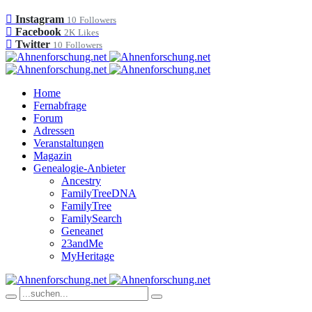
Instagram
10
Followers
Facebook
2K
Likes
Twitter
10
Followers
Home
Fernabfrage
Forum
Adressen
Veranstaltungen
Magazin
Genealogie-Anbieter
Ancestry
FamilyTreeDNA
FamilyTree
FamilySearch
Geneanet
23andMe
MyHeritage