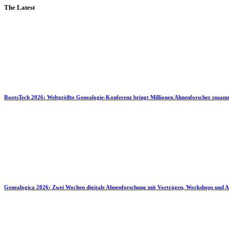
The Latest
RootsTech 2026: Weltgrößte Genealogie-Konferenz bringt Millionen Ahnenforscher zusa
Genealogica 2026: Zwei Wochen digitale Ahnenforschung mit Vorträgen, Workshops und A