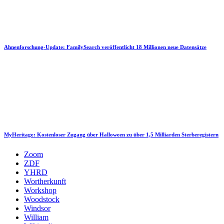
Ahnenforschung-Update: FamilySearch veröffentlicht 18 Millionen neue Datensätze
MyHeritage: Kostenloser Zugang über Halloween zu über 1,5 Milliarden Sterberegistern
Zoom
ZDF
YHRD
Wortherkunft
Workshop
Woodstock
Windsor
William