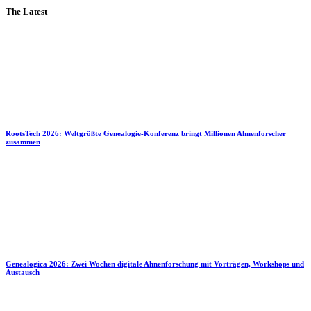
The Latest
RootsTech 2026: Weltgrößte Genealogie-Konferenz bringt Millionen Ahnenforscher
zusammen
Genealogica 2026: Zwei Wochen digitale Ahnenforschung mit Vorträgen, Workshops und
Austausch