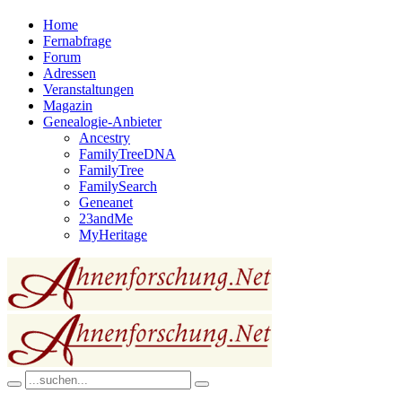
Home
Fernabfrage
Forum
Adressen
Veranstaltungen
Magazin
Genealogie-Anbieter
Ancestry
FamilyTreeDNA
FamilyTree
FamilySearch
Geneanet
23andMe
MyHeritage