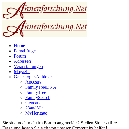
Home
Fernabfrage
Forum
Adressen
Veranstaltungen
Magazin
Genealogie-Anbieter
Ancestry
FamilyTreeDNA
FamilyTree
FamilySearch
Geneanet
23andMe
MyHeritage
Sie sind noch nicht im Forum angemeldet? Stellen Sie jetzt ihre
Frage und lassen Sie sich von unserer Community helfen!