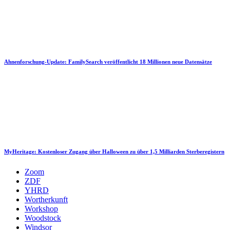
Ahnenforschung-Update: FamilySearch veröffentlicht 18 Millionen neue Datensätze
MyHeritage: Kostenloser Zugang über Halloween zu über 1,5 Milliarden Sterberegistern
Zoom
ZDF
YHRD
Wortherkunft
Workshop
Woodstock
Windsor