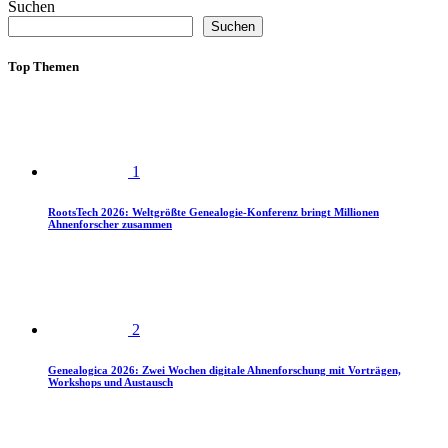
Suchen
Suchen
Top Themen
1
RootsTech 2026: Weltgrößte Genealogie-Konferenz bringt Millionen
Ahnenforscher zusammen
2
Genealogica 2026: Zwei Wochen digitale Ahnenforschung mit Vorträgen,
Workshops und Austausch