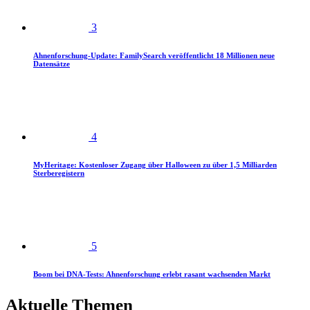
3
Ahnenforschung-Update: FamilySearch veröffentlicht 18 Millionen neue
Datensätze
4
MyHeritage: Kostenloser Zugang über Halloween zu über 1,5 Milliarden
Sterberegistern
5
Boom bei DNA-Tests: Ahnenforschung erlebt rasant wachsenden Markt
Aktuelle Themen