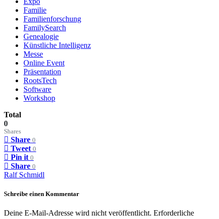
Expo
Familie
Familienforschung
FamilySearch
Genealogie
Künstliche Intelligenz
Messe
Online Event
Präsentation
RootsTech
Software
Workshop
Total
0
Shares
Share
0
Tweet
0
Pin it
0
Share
0
Ralf Schmidl
Schreibe einen Kommentar
Deine E-Mail-Adresse wird nicht veröffentlicht.
Erforderliche