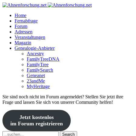
Home
Fernabfrage
Forum
Adressen
Veranstaltungen
Magazin
Genealogie-Anbieter
Ancestry
FamilyTreeDNA
FamilyTree
FamilySearch
Geneanet
23andMe
MyHeritage
Sie sind noch nicht im Forum angemeldet? Stellen Sie jetzt ihre
Frage und lassen Sie sich von unserer Community helfen!
Jetzt kostenlos
im Forum registrieren
Search