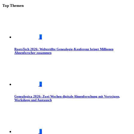
Top Themen
1
RootsTech 2026: Weltgrößte Genealogie-Konferenz bringt Millionen
Ahnenforscher zusammen
2
Genealogica 2026: Zwei Wochen digitale Ahnenforschung mit Vorträgen,
Workshops und Austausch
3