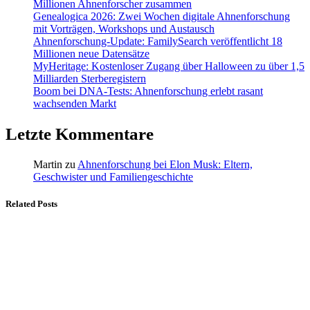
Millionen Ahnenforscher zusammen
Genealogica 2026: Zwei Wochen digitale Ahnenforschung
mit Vorträgen, Workshops und Austausch
Ahnenforschung-Update: FamilySearch veröffentlicht 18
Millionen neue Datensätze
MyHeritage: Kostenloser Zugang über Halloween zu über 1,5
Milliarden Sterberegistern
Boom bei DNA-Tests: Ahnenforschung erlebt rasant
wachsenden Markt
Letzte Kommentare
Martin
zu
Ahnenforschung bei Elon Musk: Eltern,
Geschwister und Familiengeschichte
Related Posts