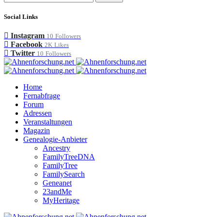
Social Links
Instagram
10
Followers
Facebook
2K
Likes
Twitter
10
Followers
Home
Fernabfrage
Forum
Adressen
Veranstaltungen
Magazin
Genealogie-Anbieter
Ancestry
FamilyTreeDNA
FamilyTree
FamilySearch
Geneanet
23andMe
MyHeritage