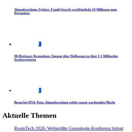
Ahnenforschung-Update: FamilySearch veröffentlicht 18 Millionen neue
Datensätze
4
MyHeritage: Kostenloser Zugang über Halloween zu über 1,5 Milliarden
Sterberegistern
5
Boom bei DNA-Tests: Ahnenforschung erlebt rasant wachsenden Markt
Aktuelle Themen
RootsTech 2026: Weltgrößte Genealogie-Konferenz bringt