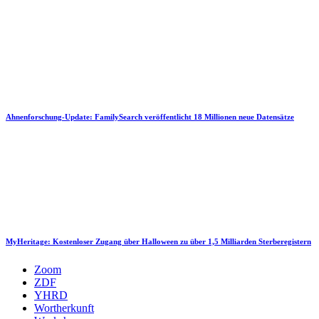
Ahnenforschung-Update: FamilySearch veröffentlicht 18 Millionen neue Datensätze
MyHeritage: Kostenloser Zugang über Halloween zu über 1,5 Milliarden Sterberegistern
Zoom
ZDF
YHRD
Wortherkunft