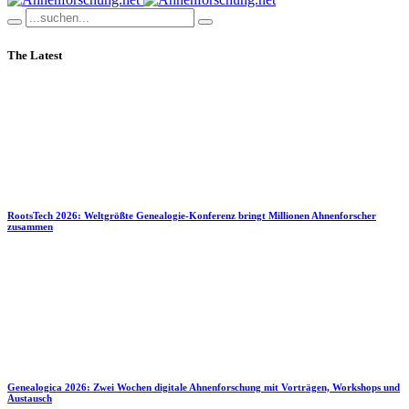
The Latest
RootsTech 2026: Weltgrößte Genealogie-Konferenz bringt Millionen Ahnenforscher
zusammen
Genealogica 2026: Zwei Wochen digitale Ahnenforschung mit Vorträgen, Workshops und
Austausch