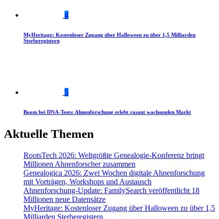
4
MyHeritage: Kostenloser Zugang über Halloween zu über 1,5 Milliarden
Sterberegistern
5
Boom bei DNA-Tests: Ahnenforschung erlebt rasant wachsenden Markt
Aktuelle Themen
RootsTech 2026: Weltgrößte Genealogie-Konferenz bringt
Millionen Ahnenforscher zusammen
Genealogica 2026: Zwei Wochen digitale Ahnenforschung
mit Vorträgen, Workshops und Austausch
Ahnenforschung-Update: FamilySearch veröffentlicht 18
Millionen neue Datensätze
MyHeritage: Kostenloser Zugang über Halloween zu über 1,5
Milliarden Sterberegistern