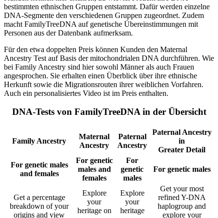
bestimmten ethnischen Gruppen entstammt. Dafür werden einzelne
DNA-Segmente den verschiedenen Gruppen zugeordnet. Zudem
macht FamilyTreeDNA auf genetische Übereinstimmungen mit
Personen aus der Datenbank aufmerksam.
Für den etwa doppelten Preis können Kunden den Maternal
Ancestry Test auf Basis der mitochondrialen DNA durchführen. Wie
bei Family Ancestry sind hier sowohl Männer als auch Frauen
angesprochen. Sie erhalten einen Überblick über ihre ethnische
Herkunft sowie die Migrationsrouten ihrer weiblichen Vorfahren.
Auch ein personalisiertes Video ist im Preis enthalten.
DNA-Tests von FamilyTreeDNA in der Übersicht
Paternal Ancestry
Maternal
Paternal
Family Ancestry
in
Ancestry
Ancestry
Greater Detail
For genetic
For
For genetic males
males and
genetic
For genetic males
and females
females
males
Get your most
Explore
Explore
Get a percentage
refined Y-DNA
your
your
breakdown of your
haplogroup and
heritage on
heritage
origins and view
explore your