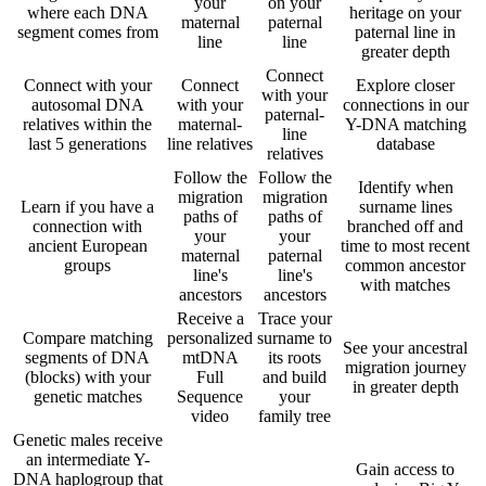
your
on your
where each DNA
heritage on your
maternal
paternal
segment comes from
paternal line in
line
line
greater depth
Connect
Connect with your
Connect
Explore closer
with your
autosomal DNA
with your
connections in our
paternal-
relatives within the
maternal-
Y-DNA matching
line
last 5 generations
line relatives
database
relatives
Follow the
Follow the
Identify when
migration
migration
Learn if you have a
surname lines
paths of
paths of
connection with
branched off and
your
your
ancient European
time to most recent
maternal
paternal
groups
common ancestor
line's
line's
with matches
ancestors
ancestors
Receive a
Trace your
Compare matching
personalized
surname to
See your ancestral
segments of DNA
mtDNA
its roots
migration journey
(blocks) with your
Full
and build
in greater depth
genetic matches
Sequence
your
video
family tree
Genetic males receive
an intermediate Y-
Gain access to
DNA haplogroup that