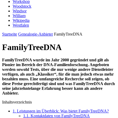
Workshop
Woodstock
Windsor
William
Wikipedia
Westfalen
Startseite
Genealogie-Anbieter
FamilyTreeDNA
FamilyTreeDNA
FamilyTreeDNA wurde im Jahr 2000 gegründet und gilt als
Pionier im Bereich der DNA-Familienforschung. Angeboten
werden sowohl Tests, über die nur wenige andere Dienstleister
verfügen, als auch „Klassiker“, für die man jedoch etwas mehr
bezahlen muss. Eine umfangreiche Recherche soll zeigen, ob
diese Preise gerechtfertigt sind und was FamilyTreeDNA durch
seine jahrzehntelange Erfahrung besser kann als andere
Anbieter.
Inhaltsverzeichnis
1.
Leistungen im Überblick: Was bietet FamilyTreeDNA?
1.1.
Kontaktdaten von FamilyTreeDNA