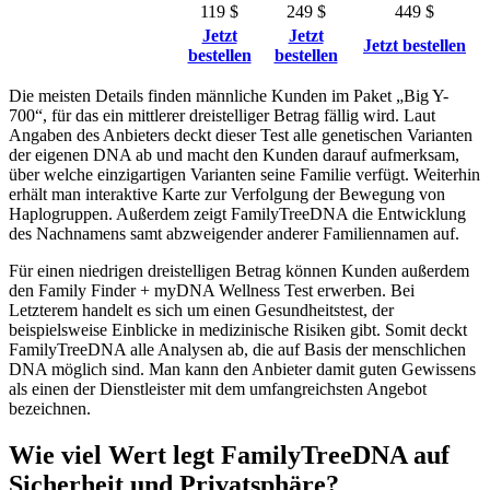
119 $
249 $
449 $
Jetzt
Jetzt
Jetzt bestellen
bestellen
bestellen
Die meisten Details finden männliche Kunden im Paket „Big Y-
700“, für das ein mittlerer dreistelliger Betrag fällig wird. Laut
Angaben des Anbieters deckt dieser Test alle genetischen Varianten
der eigenen DNA ab und macht den Kunden darauf aufmerksam,
über welche einzigartigen Varianten seine Familie verfügt. Weiterhin
erhält man interaktive Karte zur Verfolgung der Bewegung von
Haplogruppen. Außerdem zeigt FamilyTreeDNA die Entwicklung
des Nachnamens samt abzweigender anderer Familiennamen auf.
Für einen niedrigen dreistelligen Betrag können Kunden außerdem
den Family Finder + myDNA Wellness Test erwerben. Bei
Letzterem handelt es sich um einen Gesundheitstest, der
beispielsweise Einblicke in medizinische Risiken gibt. Somit deckt
FamilyTreeDNA alle Analysen ab, die auf Basis der menschlichen
DNA möglich sind. Man kann den Anbieter damit guten Gewissens
als einen der Dienstleister mit dem umfangreichsten Angebot
bezeichnen.
Wie viel Wert legt FamilyTreeDNA auf
Sicherheit und Privatsphäre?