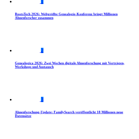
1
RootsTech 2026: Weltgrößte Genealogie-Konferenz bringt Millionen
Ahnenforscher zusammen
2
Genealogica 2026: Zwei Wochen digitale Ahnenforschung mit Vorträgen,
Workshops und Austausch
3
Ahnenforschung-Update: FamilySearch veröffentlicht 18 Millionen neue
Datensätze