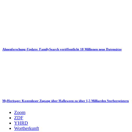
Ahnenforschung-Update: FamilySearch veröffentlicht 18 Millionen neue Datensätze
MyHeritage: Kostenloser Zugang über Halloween zu über 1,5 Milliarden Sterberegistern
Zoom
ZDF
YHRD
Wortherkunft