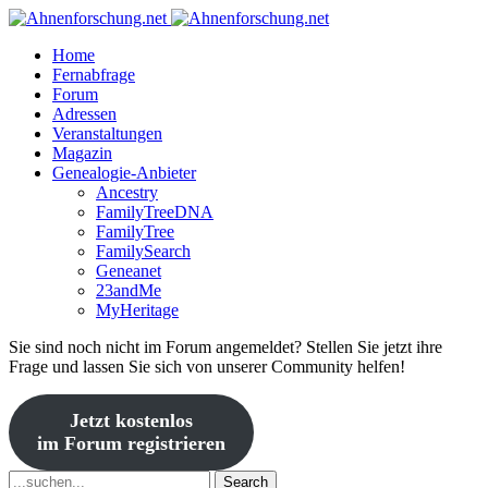
Home
Fernabfrage
Forum
Adressen
Veranstaltungen
Magazin
Genealogie-Anbieter
Ancestry
FamilyTreeDNA
FamilyTree
FamilySearch
Geneanet
23andMe
MyHeritage
Sie sind noch nicht im Forum angemeldet? Stellen Sie jetzt ihre
Frage und lassen Sie sich von unserer Community helfen!
Jetzt kostenlos
im Forum registrieren
Search