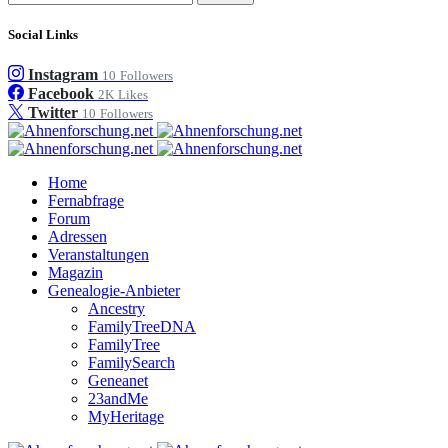
Social Links
Instagram
10
Followers
Facebook
2K
Likes
Twitter
10
Followers
Home
Fernabfrage
Forum
Adressen
Veranstaltungen
Magazin
Genealogie-Anbieter
Ancestry
FamilyTreeDNA
FamilyTree
FamilySearch
Geneanet
23andMe
MyHeritage