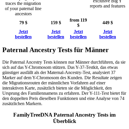
exclusive Big Y
traces the migration
reports and features
of your paternal line
ancestors
from 119
79 $
159 $
449 $
$
Jetzt
Jetzt
Jetzt
Jetzt
bestellen
bestellen
bestellen
bestellen
Paternal Ancestry Tests für Männer
Die Paternal Ancestry Tests können nur Männer durchführen, da sie
sich auf das Y-Chromosom stützen. Das Y-37-Testkit, das etwas
günstiger ausfällt als der Maternal-Ancestry-Test, analysiert 37
Marker auf dem Y-Chromosom des Kunden. Die Resultate zeigen
die Migrationsrouten der männlichen Vorfahren auf einer
interaktiven Karte, zusätzlich bieten sie die Möglichkeit, den
Ursprung des Familiennamens zu erfahren. Der Y-111-Test bietet für
den doppelten Preis dieselben Funktionen und eine Analyse von 74
zusätzlichen Markern.
FamilyTreeDNA Paternal Ancestry Tests im
Überblick