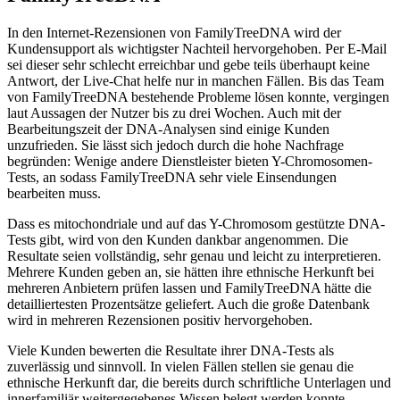
In den Internet-Rezensionen von FamilyTreeDNA wird der
Kundensupport als wichtigster Nachteil hervorgehoben. Per E-Mail
sei dieser sehr schlecht erreichbar und gebe teils überhaupt keine
Antwort, der Live-Chat helfe nur in manchen Fällen. Bis das Team
von FamilyTreeDNA bestehende Probleme lösen konnte, vergingen
laut Aussagen der Nutzer bis zu drei Wochen. Auch mit der
Bearbeitungszeit der DNA-Analysen sind einige Kunden
unzufrieden. Sie lässt sich jedoch durch die hohe Nachfrage
begründen: Wenige andere Dienstleister bieten Y-Chromosomen-
Tests, an sodass FamilyTreeDNA sehr viele Einsendungen
bearbeiten muss.
Dass es mitochondriale und auf das Y-Chromosom gestützte DNA-
Tests gibt, wird von den Kunden dankbar angenommen. Die
Resultate seien vollständig, sehr genau und leicht zu interpretieren.
Mehrere Kunden geben an, sie hätten ihre ethnische Herkunft bei
mehreren Anbietern prüfen lassen und FamilyTreeDNA hätte die
detailliertesten Prozentsätze geliefert. Auch die große Datenbank
wird in mehreren Rezensionen positiv hervorgehoben.
Viele Kunden bewerten die Resultate ihrer DNA-Tests als
zuverlässig und sinnvoll. In vielen Fällen stellen sie genau die
ethnische Herkunft dar, die bereits durch schriftliche Unterlagen und
innerfamiliär weitergegebenes Wissen belegt werden konnte.