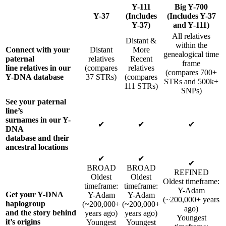
Y-111
Big Y-700
Y-37
(Includes
(Includes Y-37
Y-37)
and Y-111)
All relatives
Distant &
within the
Connect with your
Distant
More
genealogical time
paternal
relatives
Recent
frame
line relatives in our
(compares
relatives
(compares 700+
Y-DNA database
37 STRs)
(compares
STRs and 500k+
111 STRs)
SNPs)
See your paternal
line’s
surnames in our Y-
✔
✔
✔
DNA
database and their
ancestral locations
✔
✔
✔
BROAD
BROAD
REFINED
Oldest
Oldest
Oldest timeframe:
timeframe:
timeframe:
Y-Adam
Get your Y-DNA
Y-Adam
Y-Adam
(~200,000+ years
haplogroup
(~200,000+
(~200,000+
ago)
and the story behind
years ago)
years ago)
Youngest
it’s origins
Youngest
Youngest