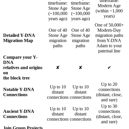
timeframe:
timeframe:
timeframe:
Modern Age
Stone Age
Stone Age
(within ~1,000
(~100,000
(~100,000
years)
years ago)
years ago)
One of 50,000+
One of 40
One of 40
Modern-Day
Detailed Y-DNA
Stone Age
Stone Age
migration paths
Migration Map
migration
migration
from Y-DNA
paths
paths
Adam to your
paternal line
Compare your Y-
DNA
relatives and origins
✘
✘
✔
on
the block tree
Up to 20
Up to 10
Up to 10
Notable Y-DNA
connections
distant
distant
Connections
(distant, close,
connections
connections
and rare)
Up to 30
Up to 10
Up to 10
Ancient Y-DNA
connections
distant
distant
Connections
(distant, close,
connections
connections
and rare)
Join Group Projects