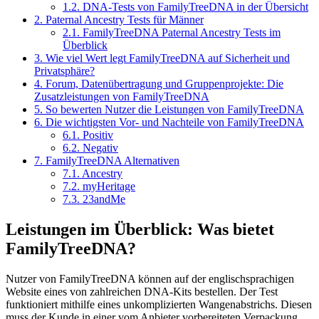
1.2.
DNA-Tests von FamilyTreeDNA in der Übersicht
2.
Paternal Ancestry Tests für Männer
2.1.
FamilyTreeDNA Paternal Ancestry Tests im
Überblick
3.
Wie viel Wert legt FamilyTreeDNA auf Sicherheit und
Privatsphäre?
4.
Forum, Datenübertragung und Gruppenprojekte: Die
Zusatzleistungen von FamilyTreeDNA
5.
So bewerten Nutzer die Leistungen von FamilyTreeDNA
6.
Die wichtigsten Vor- und Nachteile von FamilyTreeDNA
6.1.
Positiv
6.2.
Negativ
7.
FamilyTreeDNA Alternativen
7.1.
Ancestry
7.2.
myHeritage
7.3.
23andMe
Leistungen im Überblick: Was bietet
FamilyTreeDNA?
Nutzer von FamilyTreeDNA können auf der englischsprachigen
Website eines von zahlreichen DNA-Kits bestellen. Der Test
funktioniert mithilfe eines unkomplizierten Wangenabstrichs. Diesen
muss der Kunde in einer vom Anbieter vorbereiteten Verpackung