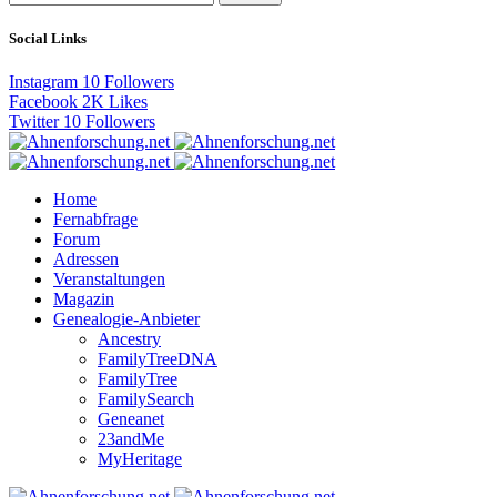
Social Links
Instagram
10
Followers
Facebook
2K
Likes
Twitter
10
Followers
Home
Fernabfrage
Forum
Adressen
Veranstaltungen
Magazin
Genealogie-Anbieter
Ancestry
FamilyTreeDNA
FamilyTree
FamilySearch
Geneanet
23andMe
MyHeritage