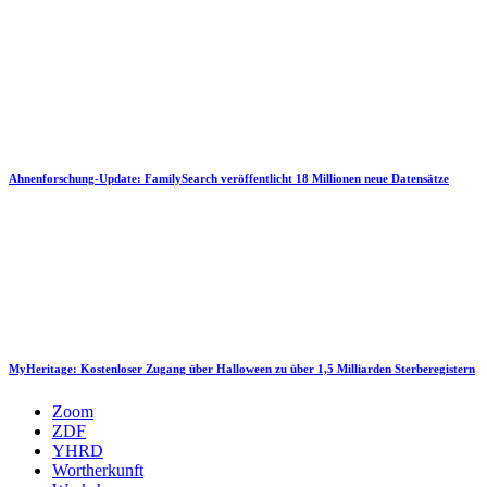
Ahnenforschung-Update: FamilySearch veröffentlicht 18 Millionen neue Datensätze
MyHeritage: Kostenloser Zugang über Halloween zu über 1,5 Milliarden Sterberegistern
Zoom
ZDF
YHRD
Wortherkunft