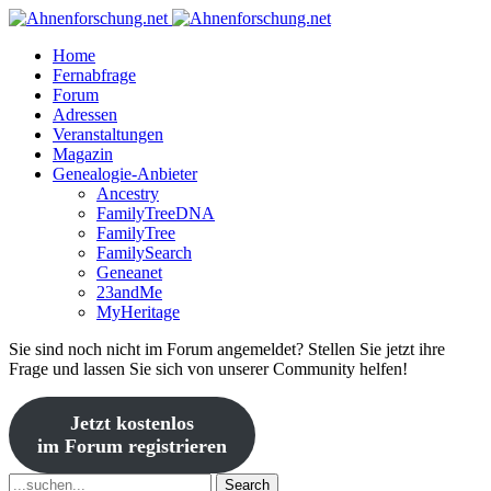
Home
Fernabfrage
Forum
Adressen
Veranstaltungen
Magazin
Genealogie-Anbieter
Ancestry
FamilyTreeDNA
FamilyTree
FamilySearch
Geneanet
23andMe
MyHeritage
Sie sind noch nicht im Forum angemeldet? Stellen Sie jetzt ihre
Frage und lassen Sie sich von unserer Community helfen!
Jetzt kostenlos
im Forum registrieren
Search