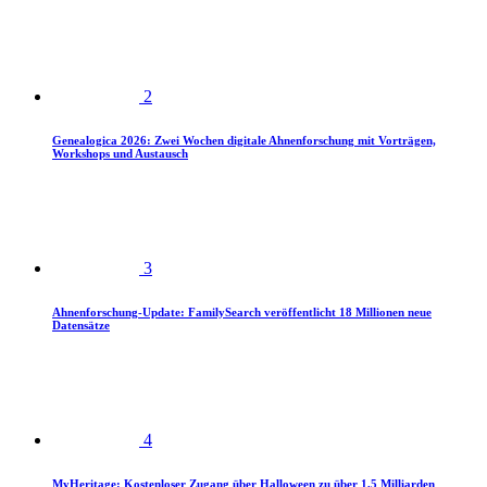
2
Genealogica 2026: Zwei Wochen digitale Ahnenforschung mit Vorträgen,
Workshops und Austausch
3
Ahnenforschung-Update: FamilySearch veröffentlicht 18 Millionen neue
Datensätze
4
MyHeritage: Kostenloser Zugang über Halloween zu über 1,5 Milliarden