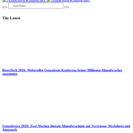
The Latest
RootsTech 2026: Weltgrößte Genealogie-Konferenz bringt Millionen Ahnenforscher
zusammen
Genealogica 2026: Zwei Wochen digitale Ahnenforschung mit Vorträgen, Workshops und
Austausch