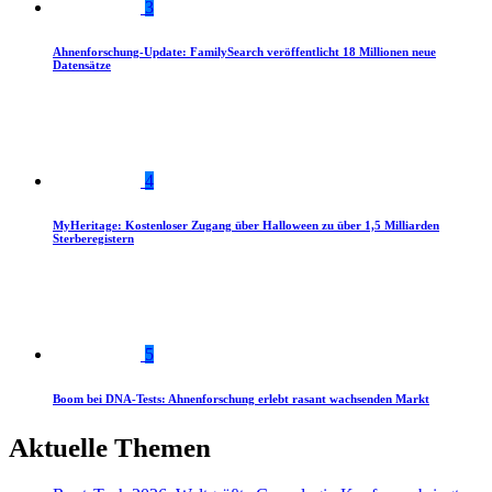
3
Ahnenforschung-Update: FamilySearch veröffentlicht 18 Millionen neue
Datensätze
4
MyHeritage: Kostenloser Zugang über Halloween zu über 1,5 Milliarden
Sterberegistern
5
Boom bei DNA-Tests: Ahnenforschung erlebt rasant wachsenden Markt
Aktuelle Themen