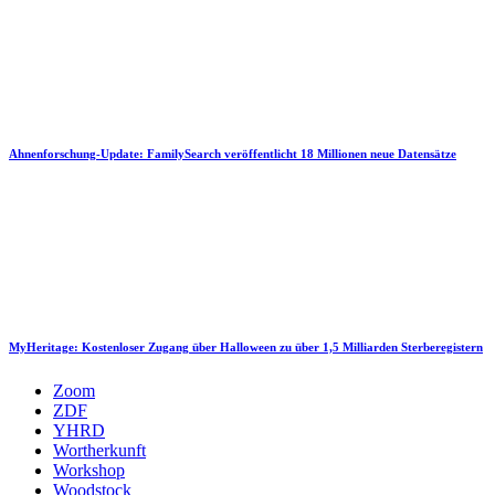
Ahnenforschung-Update: FamilySearch veröffentlicht 18 Millionen neue Datensätze
MyHeritage: Kostenloser Zugang über Halloween zu über 1,5 Milliarden Sterberegistern
Zoom
ZDF
YHRD
Wortherkunft
Workshop
Woodstock