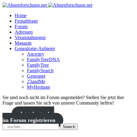
Home
Fernabfrage
Forum
Adressen
Veranstaltungen
Magazin
Genealogie-Anbieter
Ancestry
FamilyTreeDNA
FamilyTree
FamilySearch
Geneanet
23andMe
MyHeritage
Sie sind noch nicht im Forum angemeldet? Stellen Sie jetzt ihre
Frage und lassen Sie sich von unserer Community helfen!
Jetzt kostenlos
im Forum registrieren
Search