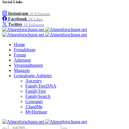
Social Links
Instagram
10
Followers
Facebook
2K
Likes
Twitter
10
Followers
Home
Fernabfrage
Forum
Adressen
Veranstaltungen
Magazin
Genealogie-Anbieter
Ancestry
FamilyTreeDNA
FamilyTree
FamilySearch
Geneanet
23andMe
MyHeritage