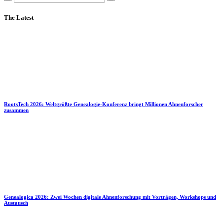
The Latest
RootsTech 2026: Weltgrößte Genealogie-Konferenz bringt Millionen Ahnenforscher
zusammen
Genealogica 2026: Zwei Wochen digitale Ahnenforschung mit Vorträgen, Workshops und
Austausch