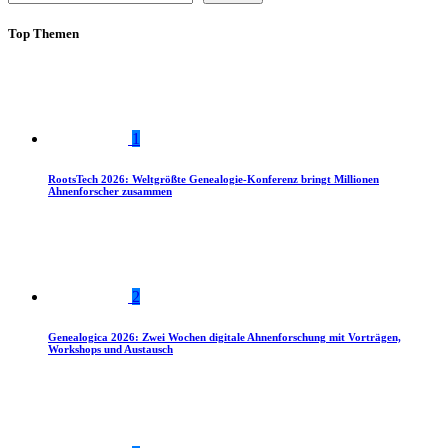
Top Themen
1
RootsTech 2026: Weltgrößte Genealogie-Konferenz bringt Millionen
Ahnenforscher zusammen
2
Genealogica 2026: Zwei Wochen digitale Ahnenforschung mit Vorträgen,
Workshops und Austausch