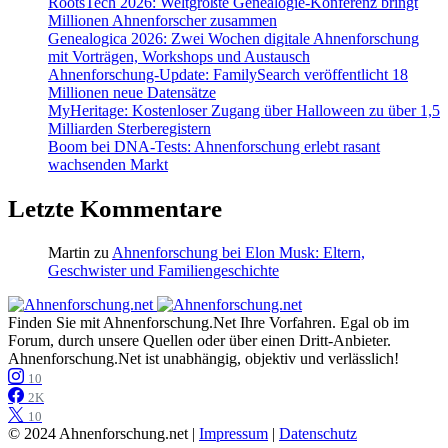
RootsTech 2026: Weltgrößte Genealogie-Konferenz bringt
Millionen Ahnenforscher zusammen
Genealogica 2026: Zwei Wochen digitale Ahnenforschung
mit Vorträgen, Workshops und Austausch
Ahnenforschung-Update: FamilySearch veröffentlicht 18
Millionen neue Datensätze
MyHeritage: Kostenloser Zugang über Halloween zu über 1,5
Milliarden Sterberegistern
Boom bei DNA-Tests: Ahnenforschung erlebt rasant
wachsenden Markt
Letzte Kommentare
Martin
zu
Ahnenforschung bei Elon Musk: Eltern,
Geschwister und Familiengeschichte
Finden Sie mit Ahnenforschung.Net Ihre Vorfahren. Egal ob im
Forum, durch unsere Quellen oder über einen Dritt-Anbieter.
Ahnenforschung.Net ist unabhängig, objektiv und verlässlich!
10
2K
10
© 2024 Ahnenforschung.net |
Impressum
|
Datenschutz