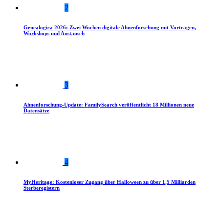
2
Genealogica 2026: Zwei Wochen digitale Ahnenforschung mit Vorträgen,
Workshops und Austausch
3
Ahnenforschung-Update: FamilySearch veröffentlicht 18 Millionen neue
Datensätze
4
MyHeritage: Kostenloser Zugang über Halloween zu über 1,5 Milliarden
Sterberegistern