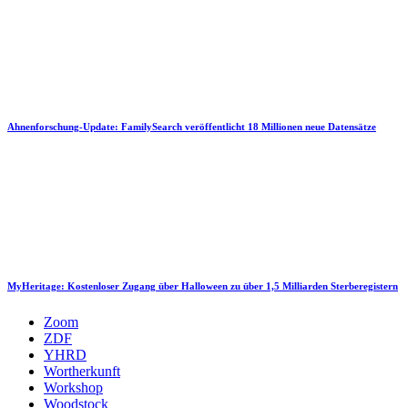
Ahnenforschung-Update: FamilySearch veröffentlicht 18 Millionen neue Datensätze
MyHeritage: Kostenloser Zugang über Halloween zu über 1,5 Milliarden Sterberegistern
Zoom
ZDF
YHRD
Wortherkunft
Workshop
Woodstock