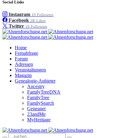
Social Links
Instagram
10
Followers
Facebook
2K
Likes
Twitter
10
Followers
Home
Fernabfrage
Forum
Adressen
Veranstaltungen
Magazin
Genealogie-Anbieter
Ancestry
FamilyTreeDNA
FamilyTree
FamilySearch
Geneanet
23andMe
MyHeritage