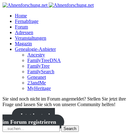
Home
Fernabfrage
Forum
Adressen
Veranstaltungen
Magazin
Genealogie-Anbieter
Ancestry
FamilyTreeDNA
FamilyTree
FamilySearch
Geneanet
23andMe
MyHeritage
Sie sind noch nicht im Forum angemeldet? Stellen Sie jetzt ihre
Frage und lassen Sie sich von unserer Community helfen!
Jetzt kostenlos
im Forum registrieren
Search