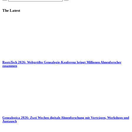
The Latest
RootsTech 2026: Weltgrößte Genealogie-Konferenz bringt Millionen Ahnenforscher
zusammen
Genealogica 2026: Zwei Wochen digitale Ahnenforschung mit Vorträgen, Workshops und
Austausch