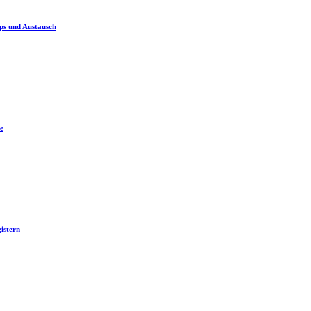
ps und Austausch
e
istern