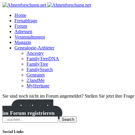
Home
Fernabfrage
Forum
Adressen
Veranstaltungen
Magazin
Genealogie-Anbieter
Ancestry
FamilyTreeDNA
FamilyTree
FamilySearch
Geneanet
23andMe
MyHeritage
Sie sind noch nicht im Forum angemeldet? Stellen Sie jetzt ihre Frag
Jetzt kostenlos
im Forum registrieren
Search
Social Links