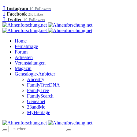
Instagram
10
Followers
Facebook
2K
Likes
Twitter
10
Followers
Home
Fernabfrage
Forum
Adressen
Veranstaltungen
Magazin
Genealogie-Anbieter
Ancestry
FamilyTreeDNA
FamilyTree
FamilySearch
Geneanet
23andMe
MyHeritage