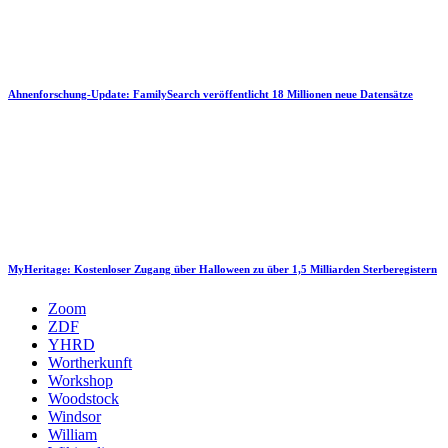
Ahnenforschung-Update: FamilySearch veröffentlicht 18 Millionen neue Datensätze
MyHeritage: Kostenloser Zugang über Halloween zu über 1,5 Milliarden Sterberegistern
Zoom
ZDF
YHRD
Wortherkunft
Workshop
Woodstock
Windsor
William