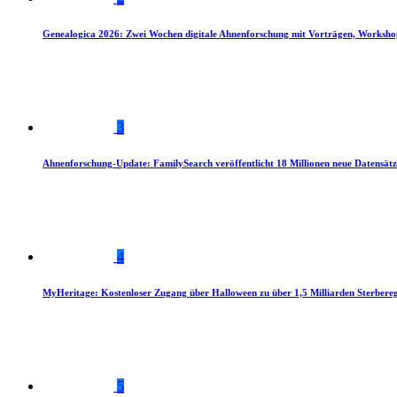
Genealogica 2026: Zwei Wochen digitale Ahnenforschung mit Vorträgen, Worksho
3
Ahnenforschung-Update: FamilySearch veröffentlicht 18 Millionen neue Datensätz
4
MyHeritage: Kostenloser Zugang über Halloween zu über 1,5 Milliarden Sterbereg
5