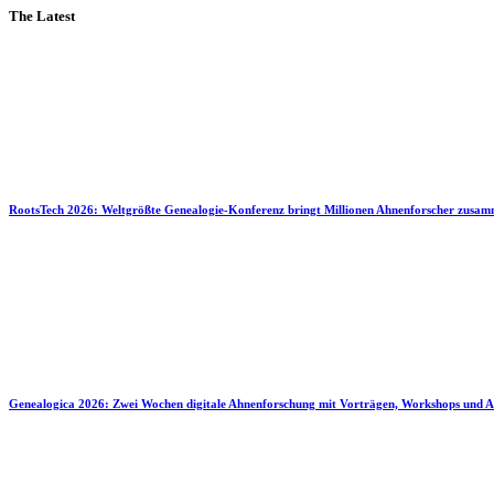
The Latest
RootsTech 2026: Weltgrößte Genealogie-Konferenz bringt Millionen Ahnenforscher zusa
Genealogica 2026: Zwei Wochen digitale Ahnenforschung mit Vorträgen, Workshops und A