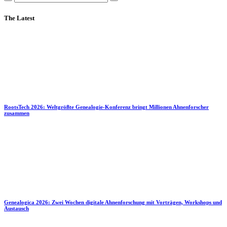
The Latest
RootsTech 2026: Weltgrößte Genealogie-Konferenz bringt Millionen Ahnenforscher
zusammen
Genealogica 2026: Zwei Wochen digitale Ahnenforschung mit Vorträgen, Workshops und
Austausch