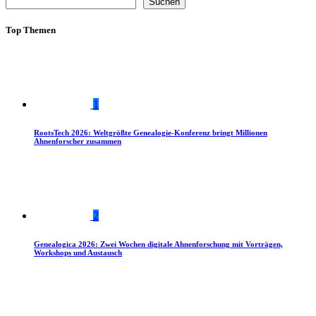
Suchen
Top Themen
1
RootsTech 2026: Weltgrößte Genealogie-Konferenz bringt Millionen
Ahnenforscher zusammen
2
Genealogica 2026: Zwei Wochen digitale Ahnenforschung mit Vorträgen,
Workshops und Austausch