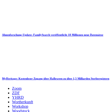
Ahnenforschung-Update: FamilySearch veröffentlicht 18 Millionen neue Datensätze
MyHeritage: Kostenloser Zugang über Halloween zu über 1,5 Milliarden Sterberegistern
Zoom
ZDF
YHRD
Wortherkunft
Workshop
Woodstock