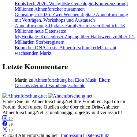
RootsTech 2026: Weltgrößte Genealogie-Konferenz bringt
Millionen Ahnenforscher zusammen
Genealogica 2026: Zwei Wochen digitale Ahnenforschung
mit Vorträgen, Workshops und Austausch
Ahnenforschung-Update: FamilySearch veröffentlicht 18
Millionen neue Datensätze
MyHeritage: Kostenloser Zugang über Halloween zu über 1,5
Milliarden Sterberegistern
Boom bei DNA-Tests: Ahnenforschung erlebt rasant
wachsenden Markt
Letzte Kommentare
Martin
zu
Ahnenforschung bei Elon Musk: Eltern,
Geschwister und Familiengeschichte
Finden Sie mit Ahnenforschung.Net Ihre Vorfahren. Egal ob im
Forum, durch unsere Quellen oder über einen Dritt-Anbieter.
Ahnenforschung.Net ist unabhängig, objektiv und verlässlich!
10
2K
10
© 2024 Ahnenforschung.net |
Impressum
|
Datenschutz