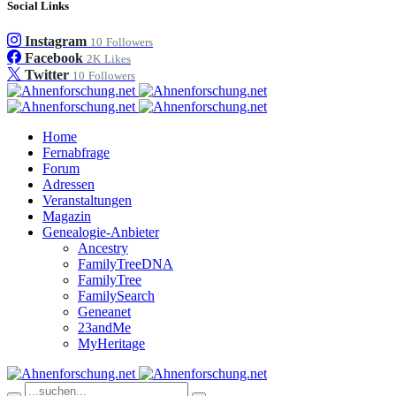
Social Links
Instagram
10
Followers
Facebook
2K
Likes
Twitter
10
Followers
Home
Fernabfrage
Forum
Adressen
Veranstaltungen
Magazin
Genealogie-Anbieter
Ancestry
FamilyTreeDNA
FamilyTree
FamilySearch
Geneanet
23andMe
MyHeritage