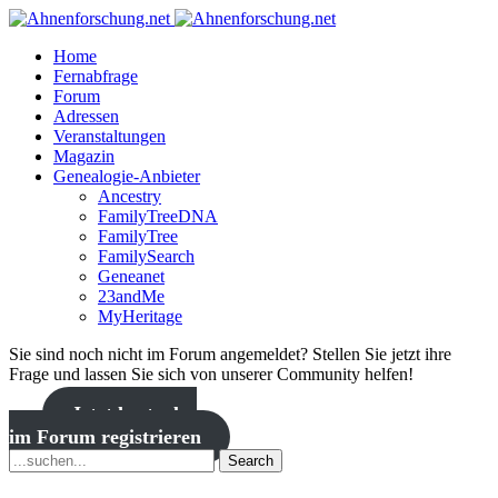
Home
Fernabfrage
Forum
Adressen
Veranstaltungen
Magazin
Genealogie-Anbieter
Ancestry
FamilyTreeDNA
FamilyTree
FamilySearch
Geneanet
23andMe
MyHeritage
Sie sind noch nicht im Forum angemeldet? Stellen Sie jetzt ihre
Frage und lassen Sie sich von unserer Community helfen!
Jetzt kostenlos
im Forum registrieren
Search