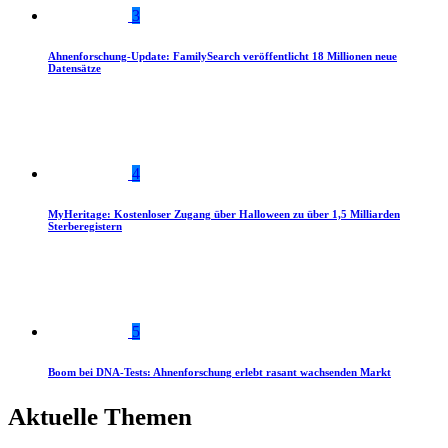
3
Ahnenforschung-Update: FamilySearch veröffentlicht 18 Millionen neue
Datensätze
4
MyHeritage: Kostenloser Zugang über Halloween zu über 1,5 Milliarden
Sterberegistern
5
Boom bei DNA-Tests: Ahnenforschung erlebt rasant wachsenden Markt
Aktuelle Themen