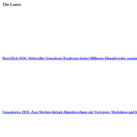
The Latest
RootsTech 2026: Weltgrößte Genealogie-Konferenz bringt Millionen Ahnenforscher zusa
Genealogica 2026: Zwei Wochen digitale Ahnenforschung mit Vorträgen, Workshops und A