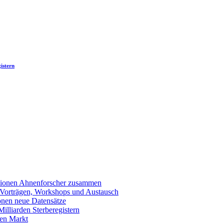
istern
llionen Ahnenforscher zusammen
 Vorträgen, Workshops und Austausch
onen neue Datensätze
lliarden Sterberegistern
en Markt