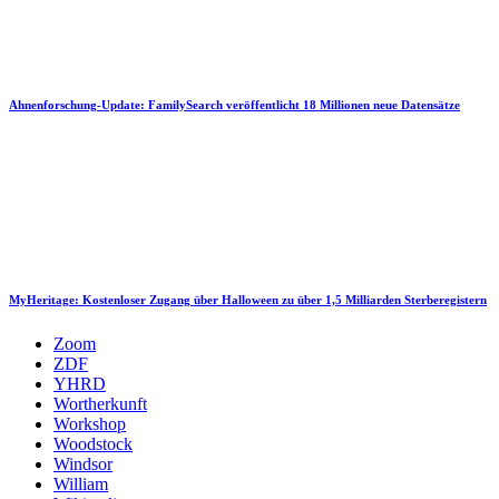
Ahnenforschung-Update: FamilySearch veröffentlicht 18 Millionen neue Datensätze
MyHeritage: Kostenloser Zugang über Halloween zu über 1,5 Milliarden Sterberegistern
Zoom
ZDF
YHRD
Wortherkunft
Workshop
Woodstock
Windsor
William