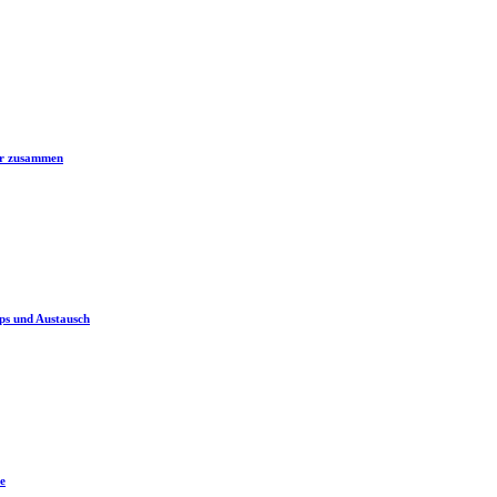
er zusammen
ps und Austausch
e