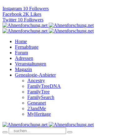
Instagram
10
Followers
Facebook
2K
Likes
Twitter
10
Followers
Home
Fernabfrage
Forum
Adressen
Veranstaltungen
Magazin
Genealogie-Anbieter
Ancestry
FamilyTreeDNA
FamilyTree
FamilySearch
Geneanet
23andMe
MyHeritage