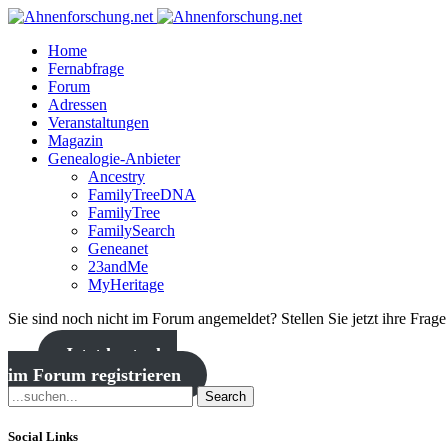
Home
Fernabfrage
Forum
Adressen
Veranstaltungen
Magazin
Genealogie-Anbieter
Ancestry
FamilyTreeDNA
FamilyTree
FamilySearch
Geneanet
23andMe
MyHeritage
Sie sind noch nicht im Forum angemeldet? Stellen Sie jetzt ihre Frag
Jetzt kostenlos
im Forum registrieren
Search
Social Links