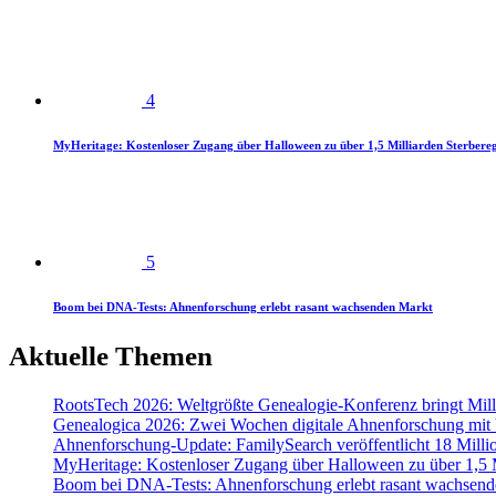
4
MyHeritage: Kostenloser Zugang über Halloween zu über 1,5 Milliarden Sterbereg
5
Boom bei DNA-Tests: Ahnenforschung erlebt rasant wachsenden Markt
Aktuelle Themen
RootsTech 2026: Weltgrößte Genealogie-Konferenz bringt Mi
Genealogica 2026: Zwei Wochen digitale Ahnenforschung mit
Ahnenforschung-Update: FamilySearch veröffentlicht 18 Milli
MyHeritage: Kostenloser Zugang über Halloween zu über 1,5 Mi
Boom bei DNA-Tests: Ahnenforschung erlebt rasant wachsend