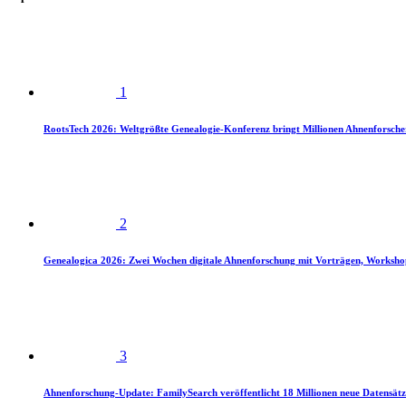
1
RootsTech 2026: Weltgrößte Genealogie-Konferenz bringt Millionen Ahnenforsch
2
Genealogica 2026: Zwei Wochen digitale Ahnenforschung mit Vorträgen, Worksho
3
Ahnenforschung-Update: FamilySearch veröffentlicht 18 Millionen neue Datensätz