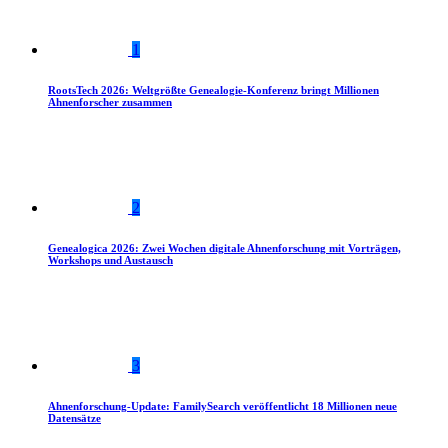
1
RootsTech 2026: Weltgrößte Genealogie-Konferenz bringt Millionen
Ahnenforscher zusammen
2
Genealogica 2026: Zwei Wochen digitale Ahnenforschung mit Vorträgen,
Workshops und Austausch
3
Ahnenforschung-Update: FamilySearch veröffentlicht 18 Millionen neue
Datensätze