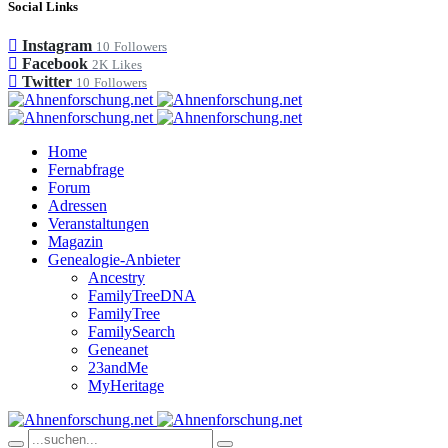
Social Links
Instagram
10
Followers
Facebook
2K
Likes
Twitter
10
Followers
Home
Fernabfrage
Forum
Adressen
Veranstaltungen
Magazin
Genealogie-Anbieter
Ancestry
FamilyTreeDNA
FamilyTree
FamilySearch
Geneanet
23andMe
MyHeritage