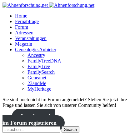
Home
Fernabfrage
Forum
Adressen
Veranstaltungen
Magazin
Genealogie-Anbieter
Ancestry
FamilyTreeDNA
FamilyTree
FamilySearch
Geneanet
23andMe
MyHeritage
Sie sind noch nicht im Forum angemeldet? Stellen Sie jetzt ihre
Frage und lassen Sie sich von unserer Community helfen!
Jetzt kostenlos
im Forum registrieren
Search