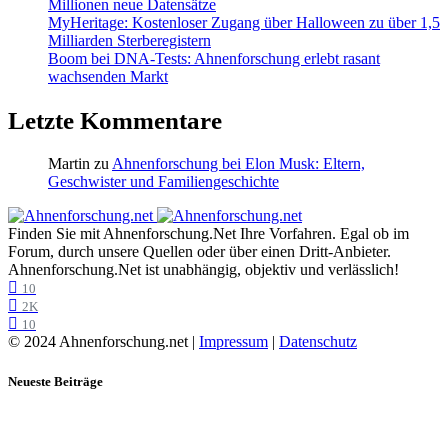
Millionen neue Datensätze
MyHeritage: Kostenloser Zugang über Halloween zu über 1,5
Milliarden Sterberegistern
Boom bei DNA-Tests: Ahnenforschung erlebt rasant
wachsenden Markt
Letzte Kommentare
Martin
zu
Ahnenforschung bei Elon Musk: Eltern,
Geschwister und Familiengeschichte
Finden Sie mit Ahnenforschung.Net Ihre Vorfahren. Egal ob im
Forum, durch unsere Quellen oder über einen Dritt-Anbieter.
Ahnenforschung.Net ist unabhängig, objektiv und verlässlich!
10
2K
10
© 2024 Ahnenforschung.net |
Impressum
|
Datenschutz
Neueste Beiträge