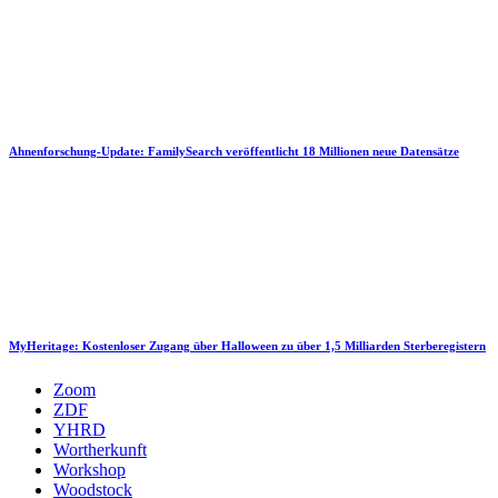
Ahnenforschung-Update: FamilySearch veröffentlicht 18 Millionen neue Datensätze
MyHeritage: Kostenloser Zugang über Halloween zu über 1,5 Milliarden Sterberegistern
Zoom
ZDF
YHRD
Wortherkunft
Workshop
Woodstock