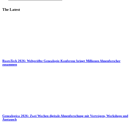
The Latest
RootsTech 2026: Weltgrößte Genealogie-Konferenz bringt Millionen Ahnenforscher
zusammen
Genealogica 2026: Zwei Wochen digitale Ahnenforschung mit Vorträgen, Workshops und
Austausch