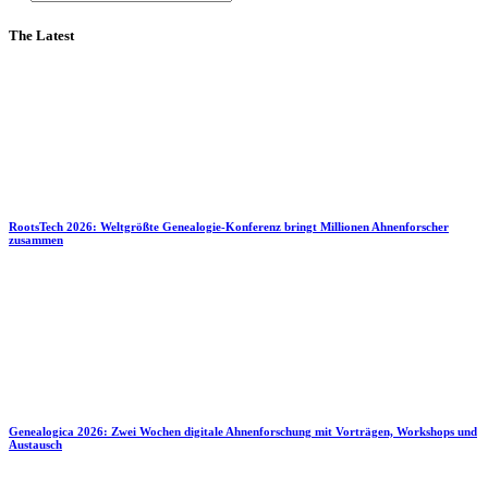
The Latest
RootsTech 2026: Weltgrößte Genealogie-Konferenz bringt Millionen Ahnenforscher
zusammen
Genealogica 2026: Zwei Wochen digitale Ahnenforschung mit Vorträgen, Workshops und
Austausch