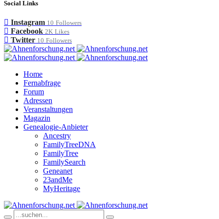
Social Links
Instagram
10
Followers
Facebook
2K
Likes
Twitter
10
Followers
Home
Fernabfrage
Forum
Adressen
Veranstaltungen
Magazin
Genealogie-Anbieter
Ancestry
FamilyTreeDNA
FamilyTree
FamilySearch
Geneanet
23andMe
MyHeritage