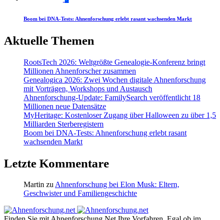
Boom bei DNA-Tests: Ahnenforschung erlebt rasant wachsenden Markt
Aktuelle Themen
RootsTech 2026: Weltgrößte Genealogie-Konferenz bringt
Millionen Ahnenforscher zusammen
Genealogica 2026: Zwei Wochen digitale Ahnenforschung
mit Vorträgen, Workshops und Austausch
Ahnenforschung-Update: FamilySearch veröffentlicht 18
Millionen neue Datensätze
MyHeritage: Kostenloser Zugang über Halloween zu über 1,5
Milliarden Sterberegistern
Boom bei DNA-Tests: Ahnenforschung erlebt rasant
wachsenden Markt
Letzte Kommentare
Martin
zu
Ahnenforschung bei Elon Musk: Eltern,
Geschwister und Familiengeschichte
Finden Sie mit Ahnenforschung.Net Ihre Vorfahren. Egal ob im