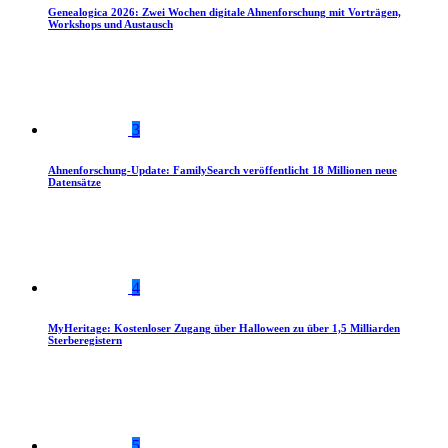
Genealogica 2026: Zwei Wochen digitale Ahnenforschung mit Vorträgen,
Workshops und Austausch
3
Ahnenforschung-Update: FamilySearch veröffentlicht 18 Millionen neue
Datensätze
4
MyHeritage: Kostenloser Zugang über Halloween zu über 1,5 Milliarden
Sterberegistern
5