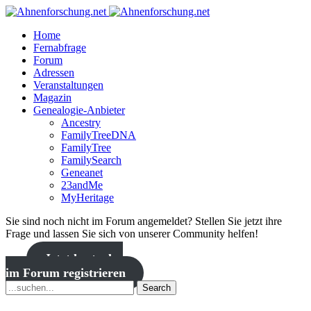
Home
Fernabfrage
Forum
Adressen
Veranstaltungen
Magazin
Genealogie-Anbieter
Ancestry
FamilyTreeDNA
FamilyTree
FamilySearch
Geneanet
23andMe
MyHeritage
Sie sind noch nicht im Forum angemeldet? Stellen Sie jetzt ihre
Frage und lassen Sie sich von unserer Community helfen!
Jetzt kostenlos
im Forum registrieren
Search