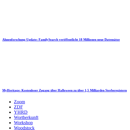
Ahnenforschung-Update: FamilySearch veröffentlicht 18 Millionen neue Datensätze
MyHeritage: Kostenloser Zugang über Halloween zu über 1,5 Milliarden Sterberegistern
Zoom
ZDF
YHRD
Wortherkunft
Workshop
Woodstock