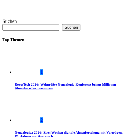
Suchen
Suchen
Top Themen
1
RootsTech 2026: Weltgrößte Genealogie-Konferenz bringt Millionen
Ahnenforscher zusammen
2
Genealogica 2026: Zwei Wochen digitale Ahnenforschung mit Vorträgen,
Workshops und Austausch