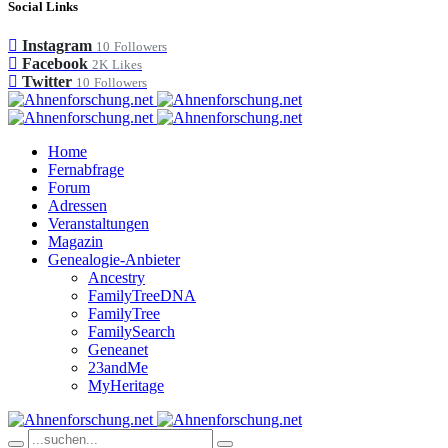
Social Links
Instagram
10
Followers
Facebook
2K
Likes
Twitter
10
Followers
Home
Fernabfrage
Forum
Adressen
Veranstaltungen
Magazin
Genealogie-Anbieter
Ancestry
FamilyTreeDNA
FamilyTree
FamilySearch
Geneanet
23andMe
MyHeritage