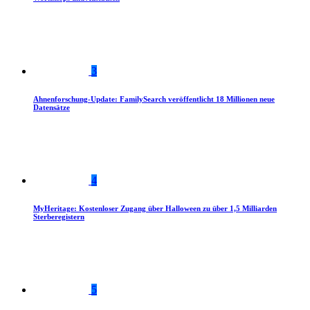
3
Ahnenforschung-Update: FamilySearch veröffentlicht 18 Millionen neue
Datensätze
4
MyHeritage: Kostenloser Zugang über Halloween zu über 1,5 Milliarden
Sterberegistern
5