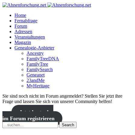
Home
Fernabfrage
Forum
Adressen
Veranstaltungen
Magazin
Genealogie-Anbieter
Ancestry
FamilyTreeDNA
FamilyTree
FamilySearch
Geneanet
23andMe
MyHeritage
Sie sind noch nicht im Forum angemeldet? Stellen Sie jetzt ihre
Frage und lassen Sie sich von unserer Community helfen!
Jetzt kostenlos
im Forum registrieren
Search