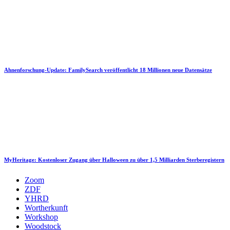
Ahnenforschung-Update: FamilySearch veröffentlicht 18 Millionen neue Datensätze
MyHeritage: Kostenloser Zugang über Halloween zu über 1,5 Milliarden Sterberegistern
Zoom
ZDF
YHRD
Wortherkunft
Workshop
Woodstock