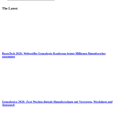
The Latest
RootsTech 2026: Weltgrößte Genealogie-Konferenz bringt Millionen Ahnenforscher
zusammen
Genealogica 2026: Zwei Wochen digitale Ahnenforschung mit Vorträgen, Workshops und
Austausch