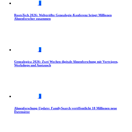
1
RootsTech 2026: Weltgrößte Genealogie-Konferenz bringt Millionen
Ahnenforscher zusammen
2
Genealogica 2026: Zwei Wochen digitale Ahnenforschung mit Vorträgen,
Workshops und Austausch
3
Ahnenforschung-Update: FamilySearch veröffentlicht 18 Millionen neue
Datensätze