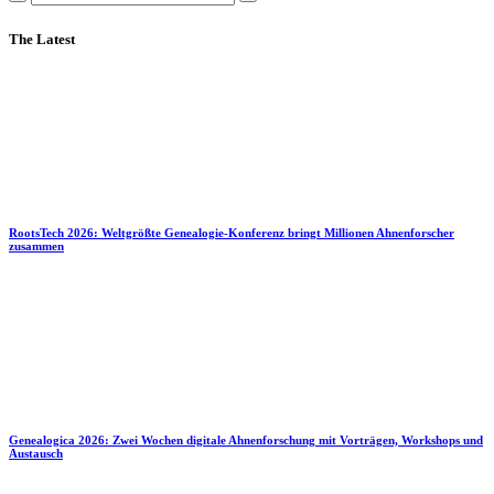
The Latest
RootsTech 2026: Weltgrößte Genealogie-Konferenz bringt Millionen Ahnenforscher
zusammen
Genealogica 2026: Zwei Wochen digitale Ahnenforschung mit Vorträgen, Workshops und
Austausch