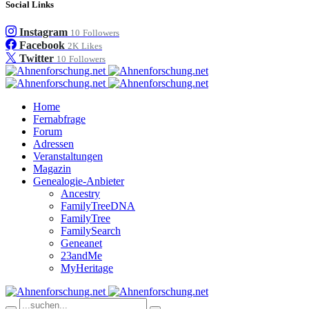
Social Links
Instagram
10
Followers
Facebook
2K
Likes
Twitter
10
Followers
Home
Fernabfrage
Forum
Adressen
Veranstaltungen
Magazin
Genealogie-Anbieter
Ancestry
FamilyTreeDNA
FamilyTree
FamilySearch
Geneanet
23andMe
MyHeritage