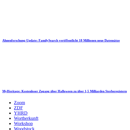
Ahnenforschung-Update: FamilySearch veröffentlicht 18 Millionen neue Datensätze
MyHeritage: Kostenloser Zugang über Halloween zu über 1,5 Milliarden Sterberegistern
Zoom
ZDF
YHRD
Wortherkunft
Workshop
Woodstock