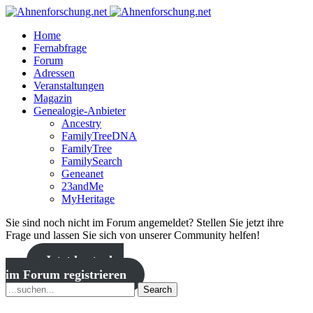
Home
Fernabfrage
Forum
Adressen
Veranstaltungen
Magazin
Genealogie-Anbieter
Ancestry
FamilyTreeDNA
FamilyTree
FamilySearch
Geneanet
23andMe
MyHeritage
Sie sind noch nicht im Forum angemeldet? Stellen Sie jetzt ihre
Frage und lassen Sie sich von unserer Community helfen!
Jetzt kostenlos
im Forum registrieren
Search