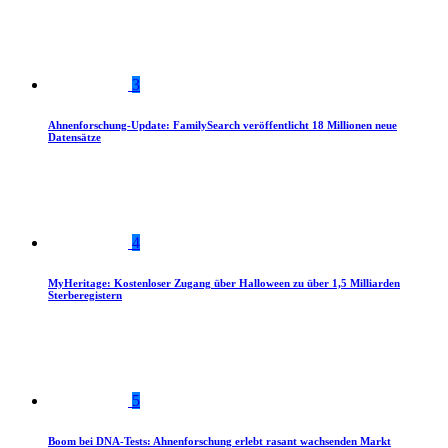
3
Ahnenforschung-Update: FamilySearch veröffentlicht 18 Millionen neue
Datensätze
4
MyHeritage: Kostenloser Zugang über Halloween zu über 1,5 Milliarden
Sterberegistern
5
Boom bei DNA-Tests: Ahnenforschung erlebt rasant wachsenden Markt