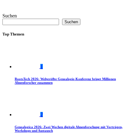
Suchen
Suchen
Top Themen
1
RootsTech 2026: Weltgrößte Genealogie-Konferenz bringt Millionen
Ahnenforscher zusammen
2
Genealogica 2026: Zwei Wochen digitale Ahnenforschung mit Vorträgen,
Workshops und Austausch