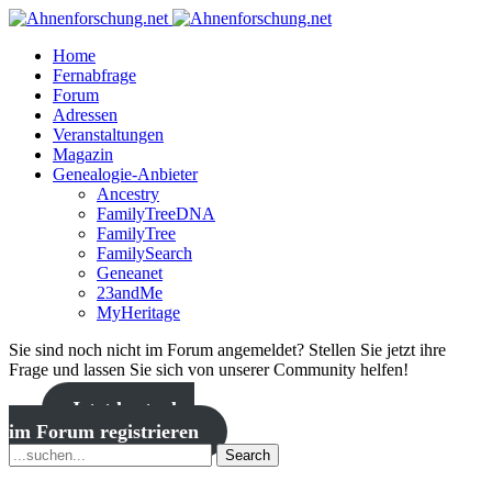
Home
Fernabfrage
Forum
Adressen
Veranstaltungen
Magazin
Genealogie-Anbieter
Ancestry
FamilyTreeDNA
FamilyTree
FamilySearch
Geneanet
23andMe
MyHeritage
Sie sind noch nicht im Forum angemeldet? Stellen Sie jetzt ihre
Frage und lassen Sie sich von unserer Community helfen!
Jetzt kostenlos
im Forum registrieren
Search