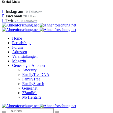
Social Links
Instagram
10
Followers
Facebook
2K
Likes
Twitter
10
Followers
Home
Fernabfrage
Forum
Adressen
Veranstaltungen
Magazin
Genealogie-Anbieter
Ancestry
FamilyTreeDNA
FamilyTree
FamilySearch
Geneanet
23andMe
MyHeritage