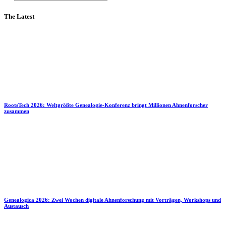
The Latest
RootsTech 2026: Weltgrößte Genealogie-Konferenz bringt Millionen Ahnenforscher
zusammen
Genealogica 2026: Zwei Wochen digitale Ahnenforschung mit Vorträgen, Workshops und
Austausch