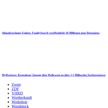
Ahnenforschung-Update: FamilySearch veröffentlicht 18 Millionen neue Datensätze
MyHeritage: Kostenloser Zugang über Halloween zu über 1,5 Milliarden Sterberegistern
Zoom
ZDF
YHRD
Wortherkunft
Workshop
Woodstock