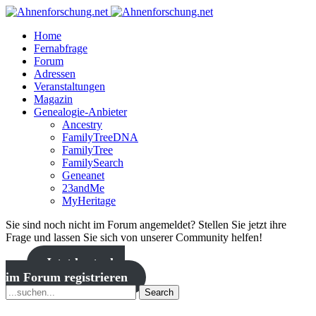
Home
Fernabfrage
Forum
Adressen
Veranstaltungen
Magazin
Genealogie-Anbieter
Ancestry
FamilyTreeDNA
FamilyTree
FamilySearch
Geneanet
23andMe
MyHeritage
Sie sind noch nicht im Forum angemeldet? Stellen Sie jetzt ihre
Frage und lassen Sie sich von unserer Community helfen!
Jetzt kostenlos
im Forum registrieren
Search