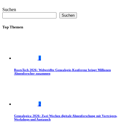
Suchen
Suchen
Top Themen
1
RootsTech 2026: Weltgrößte Genealogie-Konferenz bringt Millionen
Ahnenforscher zusammen
2
Genealogica 2026: Zwei Wochen digitale Ahnenforschung mit Vorträgen,
Workshops und Austausch