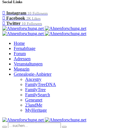
Social Links
Instagram
10
Followers
Facebook
2K
Likes
Twitter
10
Followers
Home
Fernabfrage
Forum
Adressen
Veranstaltungen
Magazin
Genealogie-Anbieter
Ancestry
FamilyTreeDNA
FamilyTree
FamilySearch
Geneanet
23andMe
MyHeritage