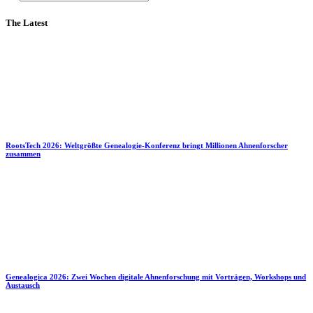
The Latest
RootsTech 2026: Weltgrößte Genealogie-Konferenz bringt Millionen Ahnenforscher
zusammen
Genealogica 2026: Zwei Wochen digitale Ahnenforschung mit Vorträgen, Workshops und
Austausch