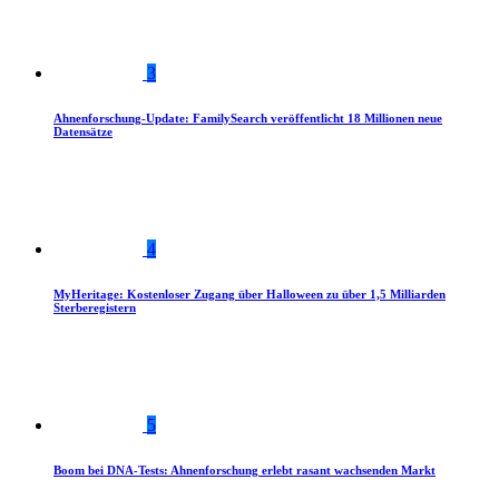
3
Ahnenforschung-Update: FamilySearch veröffentlicht 18 Millionen neue
Datensätze
4
MyHeritage: Kostenloser Zugang über Halloween zu über 1,5 Milliarden
Sterberegistern
5
Boom bei DNA-Tests: Ahnenforschung erlebt rasant wachsenden Markt