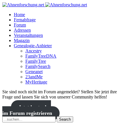
Home
Fernabfrage
Forum
Adressen
Veranstaltungen
Magazin
Genealogie-Anbieter
Ancestry
FamilyTreeDNA
FamilyTree
FamilySearch
Geneanet
23andMe
MyHeritage
Sie sind noch nicht im Forum angemeldet? Stellen Sie jetzt ihre
Frage und lassen Sie sich von unserer Community helfen!
Jetzt kostenlos
im Forum registrieren
Search