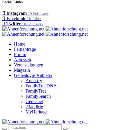
Social Links
Instagram
10
Followers
Facebook
2K
Likes
Twitter
10
Followers
Home
Fernabfrage
Forum
Adressen
Veranstaltungen
Magazin
Genealogie-Anbieter
Ancestry
FamilyTreeDNA
FamilyTree
FamilySearch
Geneanet
23andMe
MyHeritage