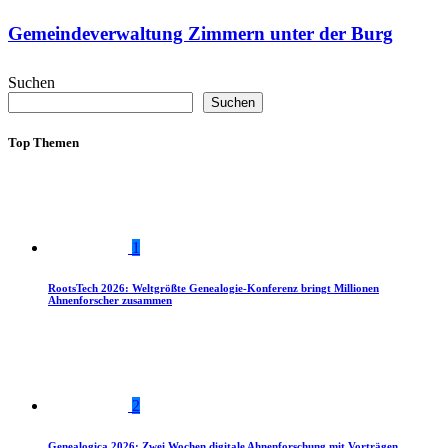
Gemeindeverwaltung Zimmern unter der Burg
Suchen
Suchen
Top Themen
1
RootsTech 2026: Weltgrößte Genealogie-Konferenz bringt Millionen
Ahnenforscher zusammen
2
Genealogica 2026: Zwei Wochen digitale Ahnenforschung mit Vorträgen,