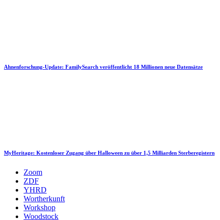
Ahnenforschung-Update: FamilySearch veröffentlicht 18 Millionen neue Datensätze
MyHeritage: Kostenloser Zugang über Halloween zu über 1,5 Milliarden Sterberegistern
Zoom
ZDF
YHRD
Wortherkunft
Workshop
Woodstock