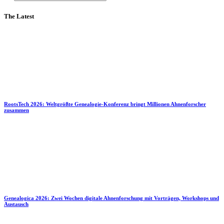
The Latest
RootsTech 2026: Weltgrößte Genealogie-Konferenz bringt Millionen Ahnenforscher
zusammen
Genealogica 2026: Zwei Wochen digitale Ahnenforschung mit Vorträgen, Workshops und
Austausch