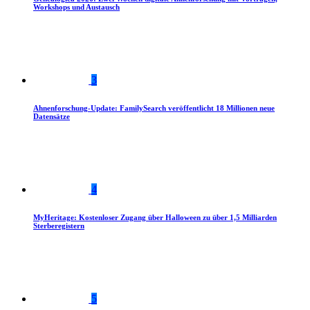
Workshops und Austausch
3
Ahnenforschung-Update: FamilySearch veröffentlicht 18 Millionen neue
Datensätze
4
MyHeritage: Kostenloser Zugang über Halloween zu über 1,5 Milliarden
Sterberegistern
5