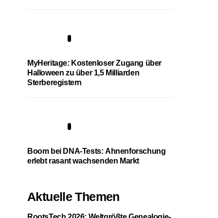
4
MyHeritage: Kostenloser Zugang über
Halloween zu über 1,5 Milliarden
Sterberegistern
5
Boom bei DNA-Tests: Ahnenforschung
erlebt rasant wachsenden Markt
Aktuelle Themen
RootsTech 2026: Weltgrößte Genealogie-