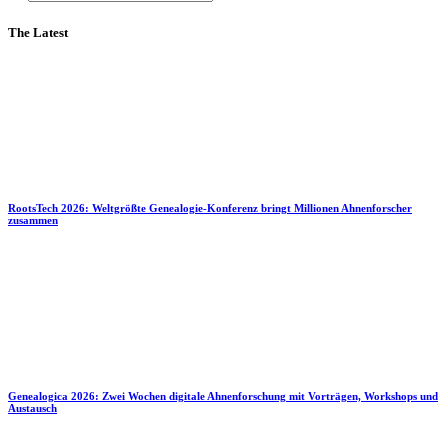
The Latest
RootsTech 2026: Weltgrößte Genealogie-Konferenz bringt Millionen Ahnenforscher
zusammen
Genealogica 2026: Zwei Wochen digitale Ahnenforschung mit Vorträgen, Workshops und
Austausch