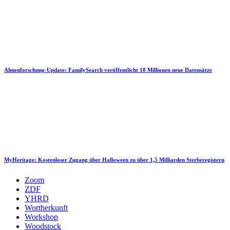
Ahnenforschung-Update: FamilySearch veröffentlicht 18 Millionen neue Datensätze
MyHeritage: Kostenloser Zugang über Halloween zu über 1,5 Milliarden Sterberegistern
Zoom
ZDF
YHRD
Wortherkunft
Workshop
Woodstock