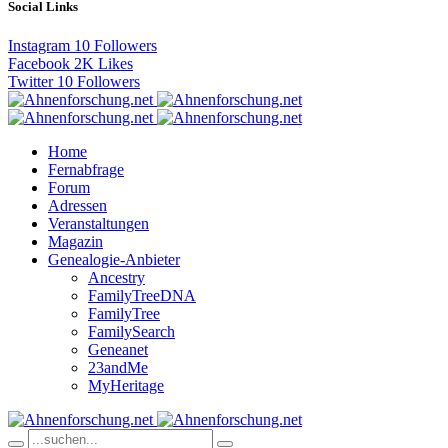
Social Links
Instagram
10
Followers
Facebook
2K
Likes
Twitter
10
Followers
Home
Fernabfrage
Forum
Adressen
Veranstaltungen
Magazin
Genealogie-Anbieter
Ancestry
FamilyTreeDNA
FamilyTree
FamilySearch
Geneanet
23andMe
MyHeritage