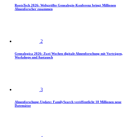
RootsTech 2026: Weltgrößte Genealogie-Konferenz bringt Millionen
Ahnenforscher zusammen
2
Genealogica 2026: Zwei Wochen digitale Ahnenforschung mit Vorträgen,
Workshops und Austausch
3
Ahnenforschung-Update: FamilySearch veröffentlicht 18 Millionen neue
Datensätze