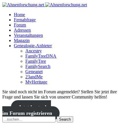
Home
Fernabfrage
Forum
Adressen
Veranstaltungen
Magazin
Genealogie-Anbieter
Ancestry
FamilyTreeDNA
FamilyTree
FamilySearch
Geneanet
23andMe
MyHeritage
Sie sind noch nicht im Forum angemeldet? Stellen Sie jetzt ihre
Frage und lassen Sie sich von unserer Community helfen!
Jetzt kostenlos
im Forum registrieren
Search