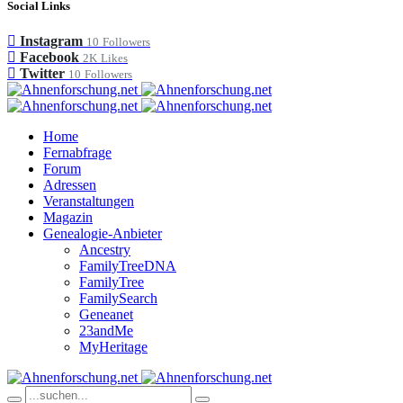
Social Links
Instagram
10
Followers
Facebook
2K
Likes
Twitter
10
Followers
Home
Fernabfrage
Forum
Adressen
Veranstaltungen
Magazin
Genealogie-Anbieter
Ancestry
FamilyTreeDNA
FamilyTree
FamilySearch
Geneanet
23andMe
MyHeritage