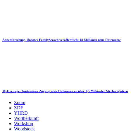
Ahnenforschung-Update: FamilySearch veröffentlicht 18 Millionen neue Datensätze
MyHeritage: Kostenloser Zugang über Halloween zu über 1,5 Milliarden Sterberegistern
Zoom
ZDF
YHRD
Wortherkunft
Workshop
Woodstock