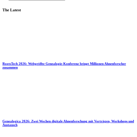
The Latest
RootsTech 2026: Weltgrößte Genealogie-Konferenz bringt Millionen Ahnenforscher
zusammen
Genealogica 2026: Zwei Wochen digitale Ahnenforschung mit Vorträgen, Workshops und
Austausch