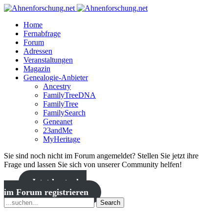
Home
Fernabfrage
Forum
Adressen
Veranstaltungen
Magazin
Genealogie-Anbieter
Ancestry
FamilyTreeDNA
FamilyTree
FamilySearch
Geneanet
23andMe
MyHeritage
Sie sind noch nicht im Forum angemeldet? Stellen Sie jetzt ihre
Frage und lassen Sie sich von unserer Community helfen!
Jetzt kostenlos
im Forum registrieren
Search