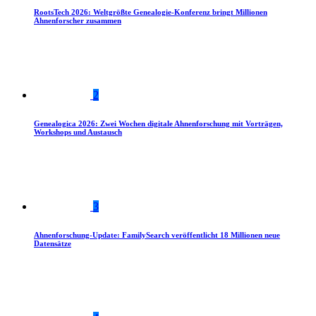
RootsTech 2026: Weltgrößte Genealogie-Konferenz bringt Millionen
Ahnenforscher zusammen
2
Genealogica 2026: Zwei Wochen digitale Ahnenforschung mit Vorträgen,
Workshops und Austausch
3
Ahnenforschung-Update: FamilySearch veröffentlicht 18 Millionen neue
Datensätze