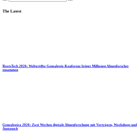
The Latest
RootsTech 2026: Weltgrößte Genealogie-Konferenz bringt Millionen Ahnenforscher
zusammen
Genealogica 2026: Zwei Wochen digitale Ahnenforschung mit Vorträgen, Workshops und
Austausch