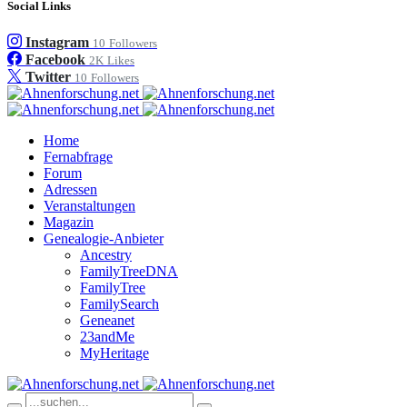
Social Links
Instagram
10
Followers
Facebook
2K
Likes
Twitter
10
Followers
Home
Fernabfrage
Forum
Adressen
Veranstaltungen
Magazin
Genealogie-Anbieter
Ancestry
FamilyTreeDNA
FamilyTree
FamilySearch
Geneanet
23andMe
MyHeritage