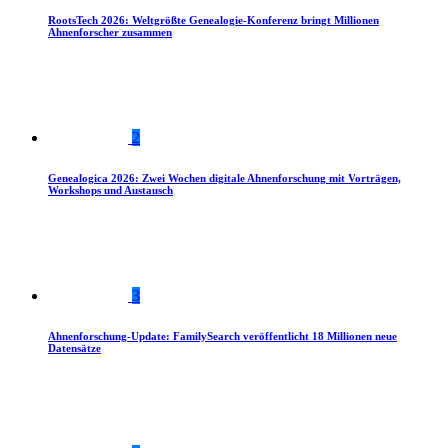
RootsTech 2026: Weltgrößte Genealogie-Konferenz bringt Millionen
Ahnenforscher zusammen
2
Genealogica 2026: Zwei Wochen digitale Ahnenforschung mit Vorträgen,
Workshops und Austausch
3
Ahnenforschung-Update: FamilySearch veröffentlicht 18 Millionen neue
Datensätze