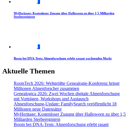
4
MyHeritage: Kostenloser Zugang über Halloween zu über 1,5 Milliarden
Sterberegistern
5
Boom bei DNA-Tests: Ahnenforschung erlebt rasant wachsenden Markt
Aktuelle Themen
RootsTech 2026: Weltgrößte Genealogie-Konferenz bringt
Millionen Ahnenforscher zusammen
Genealogica 2026: Zwei Wochen digitale Ahnenforschung
mit Vorträgen, Workshops und Austausch
Ahnenforschung-Update: FamilySearch veröffentlicht 18
Millionen neue Datensätze
MyHeritage: Kostenloser Zugang über Halloween zu über 1,5
Milliarden Sterberegistern
Boom bei DNA-Tests: Ahnenforschung erlebt rasant