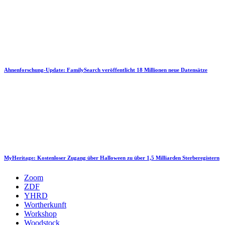
Ahnenforschung-Update: FamilySearch veröffentlicht 18 Millionen neue Datensätze
MyHeritage: Kostenloser Zugang über Halloween zu über 1,5 Milliarden Sterberegistern
Zoom
ZDF
YHRD
Wortherkunft
Workshop
Woodstock