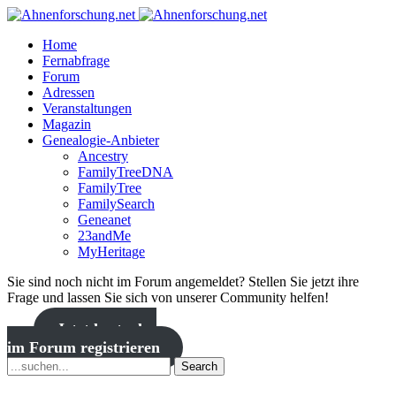
Home
Fernabfrage
Forum
Adressen
Veranstaltungen
Magazin
Genealogie-Anbieter
Ancestry
FamilyTreeDNA
FamilyTree
FamilySearch
Geneanet
23andMe
MyHeritage
Sie sind noch nicht im Forum angemeldet? Stellen Sie jetzt ihre
Frage und lassen Sie sich von unserer Community helfen!
Jetzt kostenlos
im Forum registrieren
Search