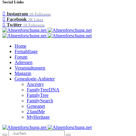
Social Links
Instagram
10
Followers
Facebook
2K
Likes
Twitter
10
Followers
Home
Fernabfrage
Forum
Adressen
Veranstaltungen
Magazin
Genealogie-Anbieter
Ancestry
FamilyTreeDNA
FamilyTree
FamilySearch
Geneanet
23andMe
MyHeritage