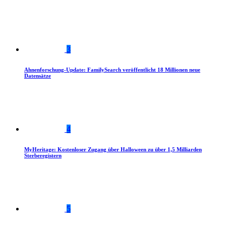
3
Ahnenforschung-Update: FamilySearch veröffentlicht 18 Millionen neue
Datensätze
4
MyHeritage: Kostenloser Zugang über Halloween zu über 1,5 Milliarden
Sterberegistern
5