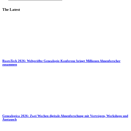
The Latest
RootsTech 2026: Weltgrößte Genealogie-Konferenz bringt Millionen Ahnenforscher
zusammen
Genealogica 2026: Zwei Wochen digitale Ahnenforschung mit Vorträgen, Workshops und
Austausch