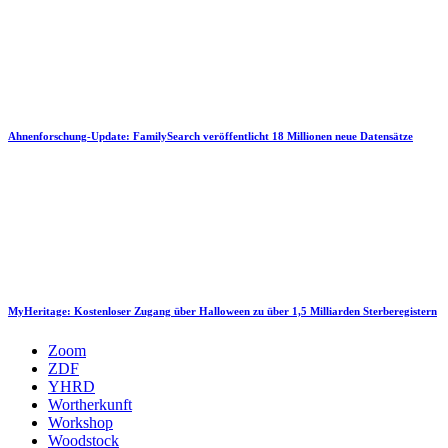
Ahnenforschung-Update: FamilySearch veröffentlicht 18 Millionen neue Datensätze
MyHeritage: Kostenloser Zugang über Halloween zu über 1,5 Milliarden Sterberegistern
Zoom
ZDF
YHRD
Wortherkunft
Workshop
Woodstock