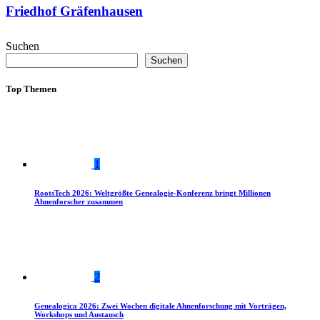
Friedhof Gräfenhausen
Suchen
Suchen
Top Themen
1
RootsTech 2026: Weltgrößte Genealogie-Konferenz bringt Millionen
Ahnenforscher zusammen
2
Genealogica 2026: Zwei Wochen digitale Ahnenforschung mit Vorträgen,
Workshops und Austausch