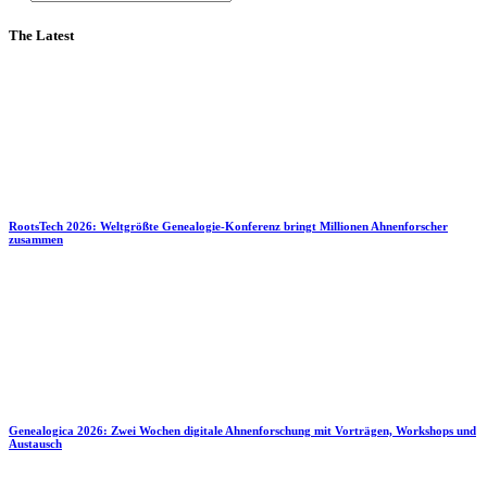
The Latest
RootsTech 2026: Weltgrößte Genealogie-Konferenz bringt Millionen Ahnenforscher
zusammen
Genealogica 2026: Zwei Wochen digitale Ahnenforschung mit Vorträgen, Workshops und
Austausch