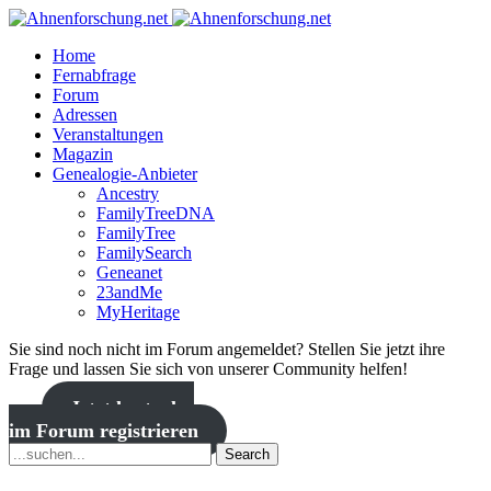
Home
Fernabfrage
Forum
Adressen
Veranstaltungen
Magazin
Genealogie-Anbieter
Ancestry
FamilyTreeDNA
FamilyTree
FamilySearch
Geneanet
23andMe
MyHeritage
Sie sind noch nicht im Forum angemeldet? Stellen Sie jetzt ihre
Frage und lassen Sie sich von unserer Community helfen!
Jetzt kostenlos
im Forum registrieren
Search