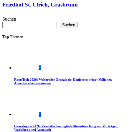
Friedhof St. Ulrich, Grasbrunn
Suchen
Suchen
Top Themen
1
RootsTech 2026: Weltgrößte Genealogie-Konferenz bringt Millionen
Ahnenforscher zusammen
2
Genealogica 2026: Zwei Wochen digitale Ahnenforschung mit Vorträgen,
Workshops und Austausch