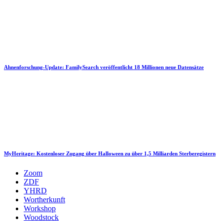
Ahnenforschung-Update: FamilySearch veröffentlicht 18 Millionen neue Datensätze
MyHeritage: Kostenloser Zugang über Halloween zu über 1,5 Milliarden Sterberegistern
Zoom
ZDF
YHRD
Wortherkunft
Workshop
Woodstock