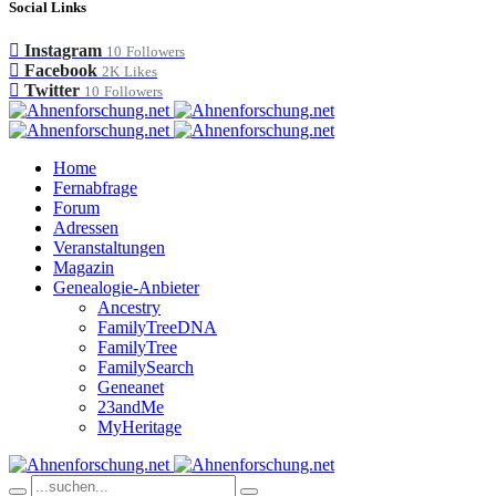
Social Links
Instagram
10
Followers
Facebook
2K
Likes
Twitter
10
Followers
Home
Fernabfrage
Forum
Adressen
Veranstaltungen
Magazin
Genealogie-Anbieter
Ancestry
FamilyTreeDNA
FamilyTree
FamilySearch
Geneanet
23andMe
MyHeritage