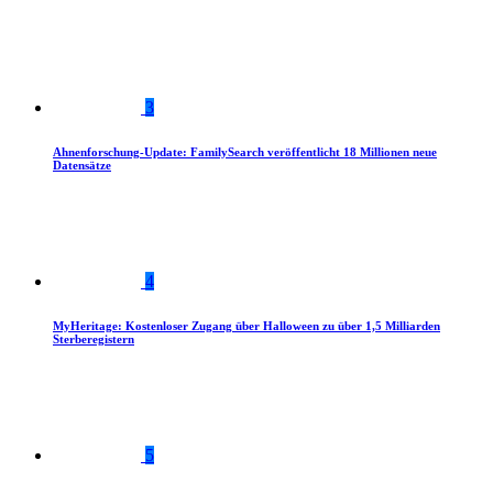
3
Ahnenforschung-Update: FamilySearch veröffentlicht 18 Millionen neue
Datensätze
4
MyHeritage: Kostenloser Zugang über Halloween zu über 1,5 Milliarden
Sterberegistern
5