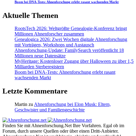
Boom bei DNA-Tests: Ahnenforschung erlebt rasant wachsenden Markt
Aktuelle Themen
RootsTech 2026: Weltgrößte Genealogie-Konferenz bringt
Millionen Ahnenforscher zusammen
Genealogica 2026: Zwei Wochen digitale Ahnenforschung
mit Vorträgen, Workshops und Austausch
Ahnenforschung-Update: FamilySearch veröffentlicht 18
Millionen neue Datensätze
MyHeritage: Kostenloser Zugang über Halloween zu über 1,5
Milliarden Sterberegistern
Boom bei DNA-Tests: Ahnenforschung erlebt rasant
wachsenden Markt
Letzte Kommentare
Martin
zu
Ahnenforschung bei Elon Musk: Eltern,
Geschwister und Familiengeschichte
Finden Sie mit Ahnenforschung.Net Ihre Vorfahren. Egal ob im
Forum, durch unsere Quellen oder über einen Dritt-Anbieter.