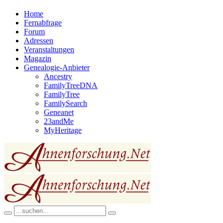
Home
Fernabfrage
Forum
Adressen
Veranstaltungen
Magazin
Genealogie-Anbieter
Ancestry
FamilyTreeDNA
FamilyTree
FamilySearch
Geneanet
23andMe
MyHeritage