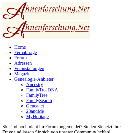
Home
Fernabfrage
Forum
Adressen
Veranstaltungen
Magazin
Genealogie-Anbieter
Ancestry
FamilyTreeDNA
FamilyTree
FamilySearch
Geneanet
23andMe
MyHeritage
Sie sind noch nicht im Forum angemeldet? Stellen Sie jetzt ihre
Frage und lassen Sie sich von unserer Community helfen!