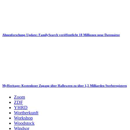
Ahnenforschung-Update: FamilySearch veröffentlicht 18 Millionen neue Datensätze
MyHeritage: Kostenloser Zugang über Halloween zu über 1,5 Milliarden Sterberegistern
Zoom
ZDF
YHRD
Wortherkunft
Workshop
Woodstock
Windsor