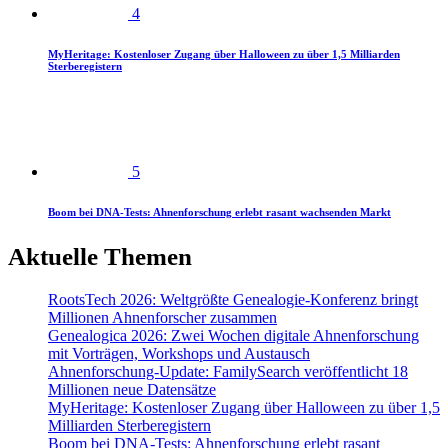
4
MyHeritage: Kostenloser Zugang über Halloween zu über 1,5 Milliarden
Sterberegistern
5
Boom bei DNA-Tests: Ahnenforschung erlebt rasant wachsenden Markt
Aktuelle Themen
RootsTech 2026: Weltgrößte Genealogie-Konferenz bringt
Millionen Ahnenforscher zusammen
Genealogica 2026: Zwei Wochen digitale Ahnenforschung
mit Vorträgen, Workshops und Austausch
Ahnenforschung-Update: FamilySearch veröffentlicht 18
Millionen neue Datensätze
MyHeritage: Kostenloser Zugang über Halloween zu über 1,5
Milliarden Sterberegistern
Boom bei DNA-Tests: Ahnenforschung erlebt rasant