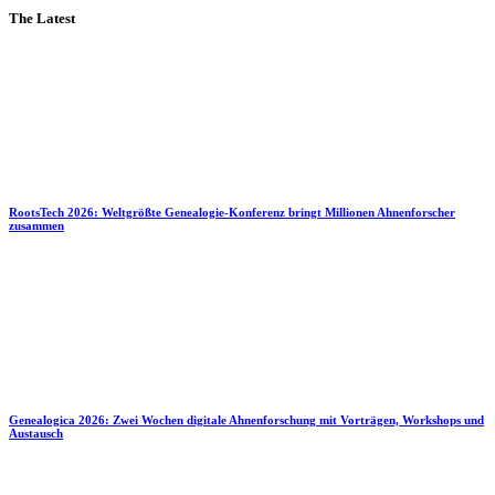
The Latest
RootsTech 2026: Weltgrößte Genealogie-Konferenz bringt Millionen Ahnenforscher
zusammen
Genealogica 2026: Zwei Wochen digitale Ahnenforschung mit Vorträgen, Workshops und
Austausch