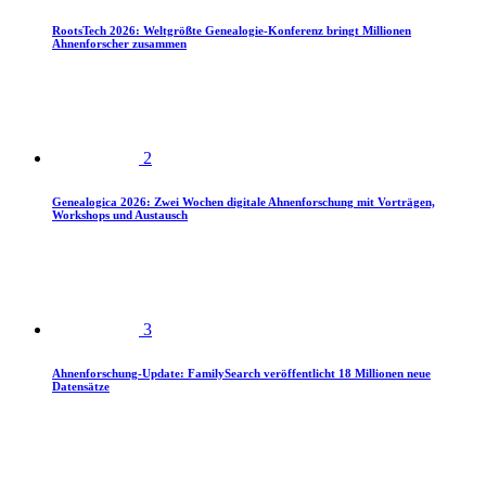
RootsTech 2026: Weltgrößte Genealogie-Konferenz bringt Millionen
Ahnenforscher zusammen
2
Genealogica 2026: Zwei Wochen digitale Ahnenforschung mit Vorträgen,
Workshops und Austausch
3
Ahnenforschung-Update: FamilySearch veröffentlicht 18 Millionen neue
Datensätze