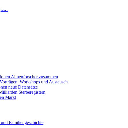
istern
llionen Ahnenforscher zusammen
 Vorträgen, Workshops und Austausch
onen neue Datensätze
lliarden Sterberegistern
en Markt
 und Familiengeschichte