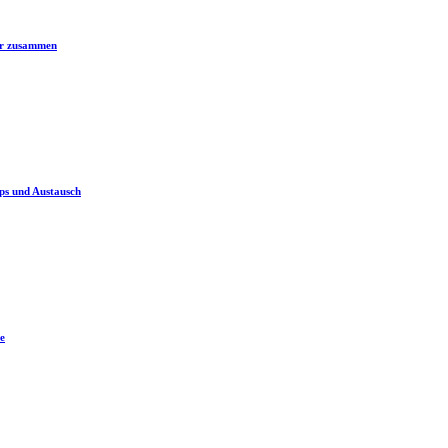
er zusammen
ps und Austausch
e