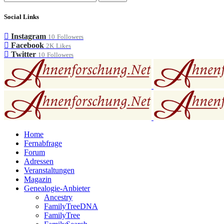
Social Links
Instagram
10
Followers
Facebook
2K
Likes
Twitter
10
Followers
Home
Fernabfrage
Forum
Adressen
Veranstaltungen
Magazin
Genealogie-Anbieter
Ancestry
FamilyTreeDNA
FamilyTree