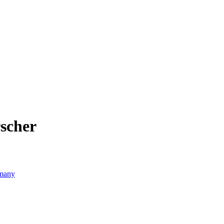
scher
many