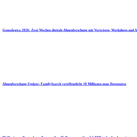
Genealogica 2026: Zwei Wochen digitale Ahnenforschung mit Vorträgen, Workshops und A
Ahnenforschung-Update: FamilySearch veröffentlicht 18 Millionen neue Datensätze