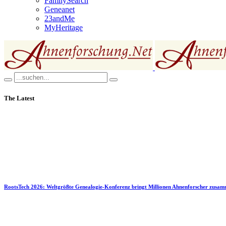
FamilySearch
Geneanet
23andMe
MyHeritage
The Latest
RootsTech 2026: Weltgrößte Genealogie-Konferenz bringt Millionen Ahnenforscher zusa