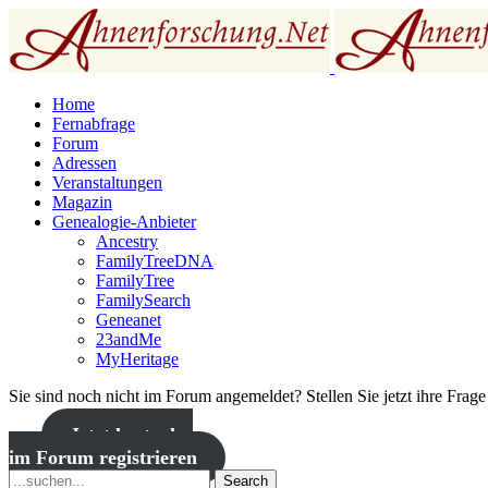
Home
Fernabfrage
Forum
Adressen
Veranstaltungen
Magazin
Genealogie-Anbieter
Ancestry
FamilyTreeDNA
FamilyTree
FamilySearch
Geneanet
23andMe
MyHeritage
Sie sind noch nicht im Forum angemeldet? Stellen Sie jetzt ihre Frag
Jetzt kostenlos
im Forum registrieren
Search