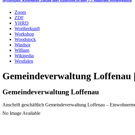
MyHeritage: Kostenloser Zugang über Halloween zu über 1,5 Milliarden Sterberegistern
Zoom
ZDF
YHRD
Wortherkunft
Workshop
Woodstock
Windsor
William
Wikipedia
Westfalen
Gemeindeverwaltung Loffenau |
Gemeindeverwaltung Loffenau
Anschrift geschäftlich
Gemeindeverwaltung Loffenau
– Einwohnerme
No Image Available