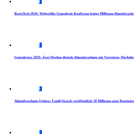
1
RootsTech 2026: Weltgrößte Genealogie-Konferenz bringt Millionen Ahnenforsch
2
Genealogica 2026: Zwei Wochen digitale Ahnenforschung mit Vorträgen, Worksho
3
Ahnenforschung-Update: FamilySearch veröffentlicht 18 Millionen neue Datensätz
4