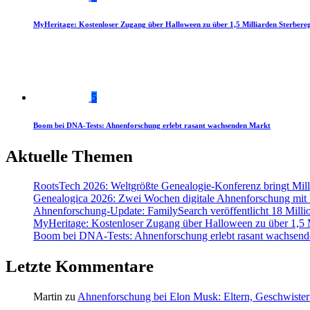
MyHeritage: Kostenloser Zugang über Halloween zu über 1,5 Milliarden Sterbereg
5
Boom bei DNA-Tests: Ahnenforschung erlebt rasant wachsenden Markt
Aktuelle Themen
RootsTech 2026: Weltgrößte Genealogie-Konferenz bringt Mi
Genealogica 2026: Zwei Wochen digitale Ahnenforschung mit
Ahnenforschung-Update: FamilySearch veröffentlicht 18 Milli
MyHeritage: Kostenloser Zugang über Halloween zu über 1,5 Mi
Boom bei DNA-Tests: Ahnenforschung erlebt rasant wachsend
Letzte Kommentare
Martin
zu
Ahnenforschung bei Elon Musk: Eltern, Geschwister