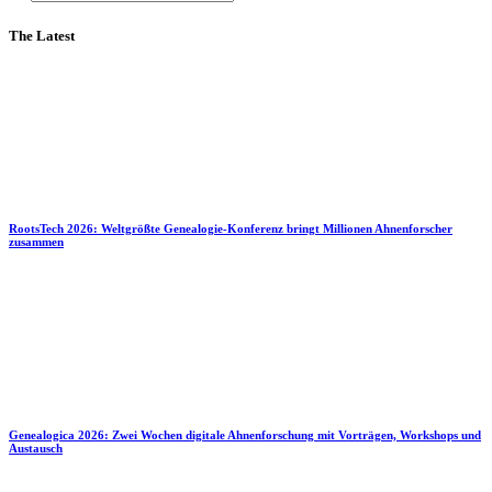
The Latest
RootsTech 2026: Weltgrößte Genealogie-Konferenz bringt Millionen Ahnenforscher
zusammen
Genealogica 2026: Zwei Wochen digitale Ahnenforschung mit Vorträgen, Workshops und
Austausch