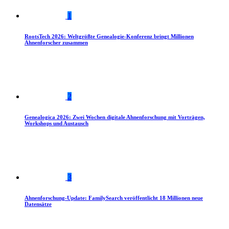
1
RootsTech 2026: Weltgrößte Genealogie-Konferenz bringt Millionen
Ahnenforscher zusammen
2
Genealogica 2026: Zwei Wochen digitale Ahnenforschung mit Vorträgen,
Workshops und Austausch
3
Ahnenforschung-Update: FamilySearch veröffentlicht 18 Millionen neue
Datensätze