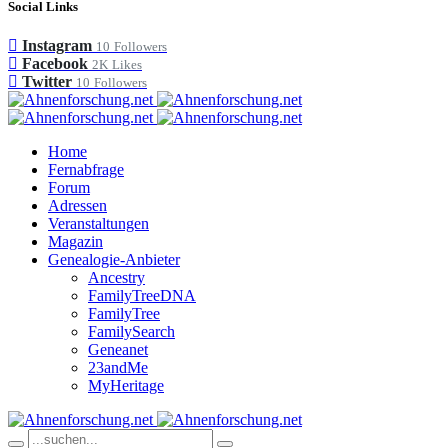
Social Links
Instagram
10
Followers
Facebook
2K
Likes
Twitter
10
Followers
Home
Fernabfrage
Forum
Adressen
Veranstaltungen
Magazin
Genealogie-Anbieter
Ancestry
FamilyTreeDNA
FamilyTree
FamilySearch
Geneanet
23andMe
MyHeritage