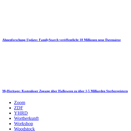
Ahnenforschung-Update: FamilySearch veröffentlicht 18 Millionen neue Datensätze
MyHeritage: Kostenloser Zugang über Halloween zu über 1,5 Milliarden Sterberegistern
Zoom
ZDF
YHRD
Wortherkunft
Workshop
Woodstock