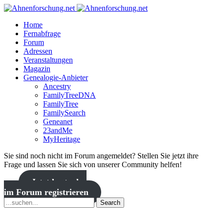
Home
Fernabfrage
Forum
Adressen
Veranstaltungen
Magazin
Genealogie-Anbieter
Ancestry
FamilyTreeDNA
FamilyTree
FamilySearch
Geneanet
23andMe
MyHeritage
Sie sind noch nicht im Forum angemeldet? Stellen Sie jetzt ihre
Frage und lassen Sie sich von unserer Community helfen!
Jetzt kostenlos
im Forum registrieren
Search