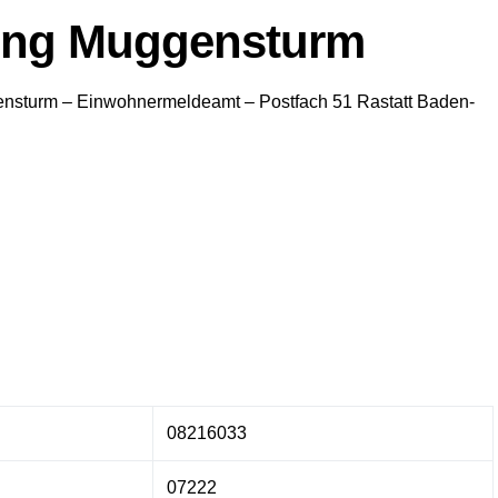
ung Muggensturm
ensturm
– Einwohnermeldeamt –
Postfach 51
Rastatt
Baden-
08216033
07222