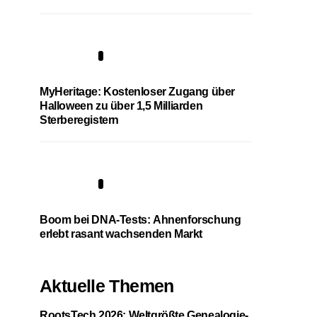
4
MyHeritage: Kostenloser Zugang über
Halloween zu über 1,5 Milliarden
Sterberegistern
5
Boom bei DNA-Tests: Ahnenforschung
erlebt rasant wachsenden Markt
Aktuelle Themen
RootsTech 2026: Weltgrößte Genealogie-