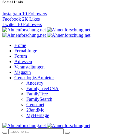
Social Links
Instagram
10
Followers
Facebook
2K
Likes
Twitter
10
Followers
Home
Fernabfrage
Forum
Adressen
Veranstaltungen
Magazin
Genealogie-Anbieter
Ancestry
FamilyTreeDNA
FamilyTree
FamilySearch
Geneanet
23andMe
MyHeritage