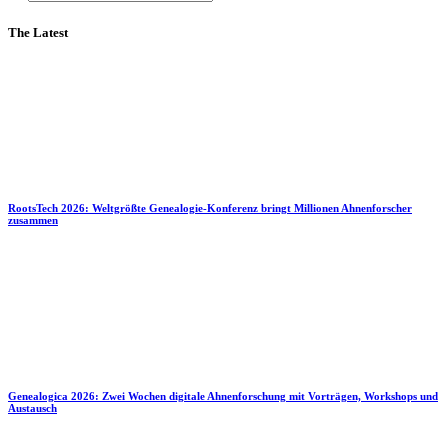
The Latest
RootsTech 2026: Weltgrößte Genealogie-Konferenz bringt Millionen Ahnenforscher
zusammen
Genealogica 2026: Zwei Wochen digitale Ahnenforschung mit Vorträgen, Workshops und
Austausch