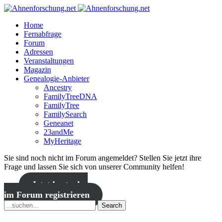
Home
Fernabfrage
Forum
Adressen
Veranstaltungen
Magazin
Genealogie-Anbieter
Ancestry
FamilyTreeDNA
FamilyTree
FamilySearch
Geneanet
23andMe
MyHeritage
Sie sind noch nicht im Forum angemeldet? Stellen Sie jetzt ihre
Frage und lassen Sie sich von unserer Community helfen!
Jetzt kostenlos
im Forum registrieren
Search