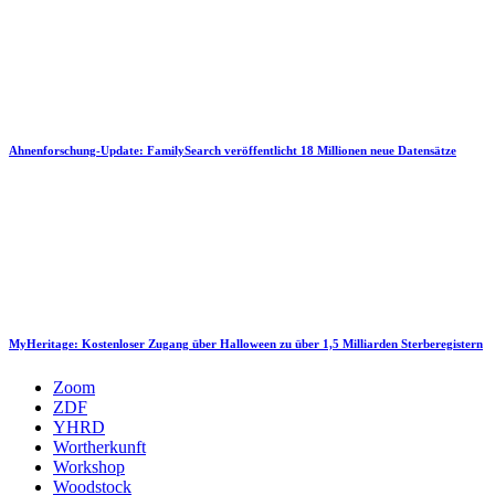
Ahnenforschung-Update: FamilySearch veröffentlicht 18 Millionen neue Datensätze
MyHeritage: Kostenloser Zugang über Halloween zu über 1,5 Milliarden Sterberegistern
Zoom
ZDF
YHRD
Wortherkunft
Workshop
Woodstock