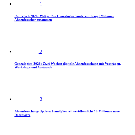
1
RootsTech 2026: Weltgrößte Genealogie-Konferenz bringt Millionen
Ahnenforscher zusammen
2
Genealogica 2026: Zwei Wochen digitale Ahnenforschung mit Vorträgen,
Workshops und Austausch
3
Ahnenforschung-Update: FamilySearch veröffentlicht 18 Millionen neue
Datensätze