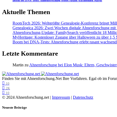
Boom bei DNA-Tests: Ahnenforschung erlebt rasant wachsenden Markt
Aktuelle Themen
RootsTech 2026: Weltgrößte Genealogie-Konferenz bringt Mi
Genealogica 2026: Zwei Wochen digitale Ahnenforschung mit
Ahnenforschung-Update: FamilySearch veröffentlicht 18 Milli
MyHeritage: Kostenloser Zugang über Halloween zu über 1,5 Mi
Boom bei DNA-Tests: Ahnenforschung erlebt rasant wachsend
Letzte Kommentare
Martin
zu
Ahnenforschung bei Elon Musk: Eltern, Geschwister
Finden Sie mit Ahnenforschung.Net Ihre Vorfahren. Egal ob im Forum,
10
2K
10
© 2024 Ahnenforschung.net |
Impressum
|
Datenschutz
Neueste Beiträge