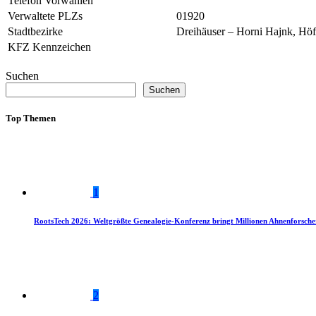
Telefon Vorwahlen
Verwaltete PLZs
01920
Stadtbezirke
Dreihäuser – Horni Hajnk, Höf
KFZ Kennzeichen
Suchen
Suchen
Top Themen
1
RootsTech 2026: Weltgrößte Genealogie-Konferenz bringt Millionen Ahnenforsch
2