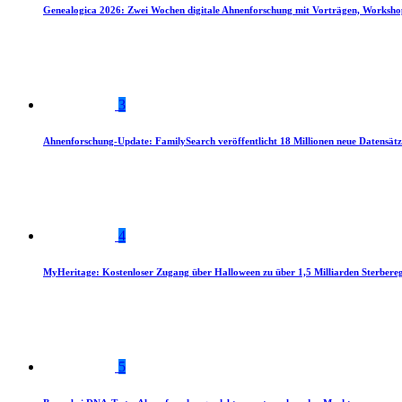
Genealogica 2026: Zwei Wochen digitale Ahnenforschung mit Vorträgen, Worksho
3
Ahnenforschung-Update: FamilySearch veröffentlicht 18 Millionen neue Datensätz
4
MyHeritage: Kostenloser Zugang über Halloween zu über 1,5 Milliarden Sterbereg
5