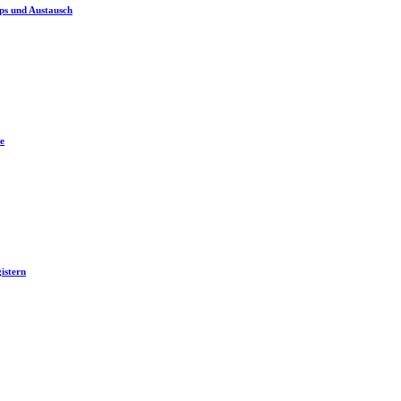
ps und Austausch
e
istern