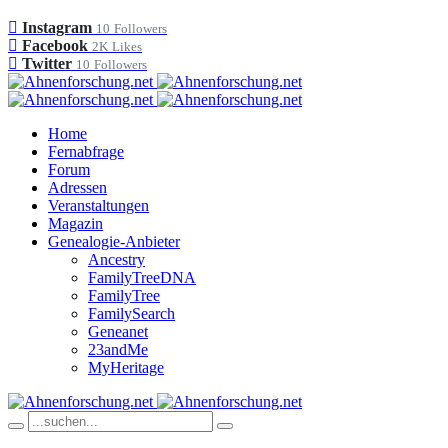
Instagram
10
Followers
Facebook
2K
Likes
Twitter
10
Followers
Home
Fernabfrage
Forum
Adressen
Veranstaltungen
Magazin
Genealogie-Anbieter
Ancestry
FamilyTreeDNA
FamilyTree
FamilySearch
Geneanet
23andMe
MyHeritage