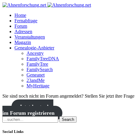
Home
Fernabfrage
Forum
Adressen
Veranstaltungen
Magazin
Genealogie-Anbieter
Ancestry
FamilyTreeDNA
FamilyTree
FamilySearch
Geneanet
23andMe
MyHeritage
Sie sind noch nicht im Forum angemeldet? Stellen Sie jetzt ihre Frag
Jetzt kostenlos
im Forum registrieren
Search
Social Links