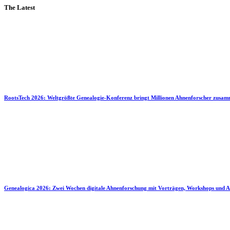
The Latest
RootsTech 2026: Weltgrößte Genealogie-Konferenz bringt Millionen Ahnenforscher zusa
Genealogica 2026: Zwei Wochen digitale Ahnenforschung mit Vorträgen, Workshops und A