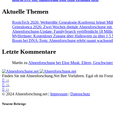
Boom bei DNA-Tests: Ahnenforschung erlebt rasant wachsenden Markt
Aktuelle Themen
RootsTech 2026: Weltgrößte Genealogie-Konferenz bringt Mi
Genealogica 2026: Zwei Wochen digitale Ahnenforschung mit
Ahnenforschung-Update: FamilySearch veröffentlicht 18 Milli
MyHeritage: Kostenloser Zugang über Halloween zu über 1,5 Mi
Boom bei DNA-Tests: Ahnenforschung erlebt rasant wachsend
Letzte Kommentare
Martin
zu
Ahnenforschung bei Elon Musk: Eltern, Geschwister
Finden Sie mit Ahnenforschung.Net Ihre Vorfahren. Egal ob im Forum,
10
2K
10
© 2024 Ahnenforschung.net |
Impressum
|
Datenschutz
Neueste Beiträge