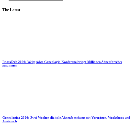
The Latest
RootsTech 2026: Weltgrößte Genealogie-Konferenz bringt Millionen Ahnenforscher
zusammen
Genealogica 2026: Zwei Wochen digitale Ahnenforschung mit Vorträgen, Workshops und
Austausch