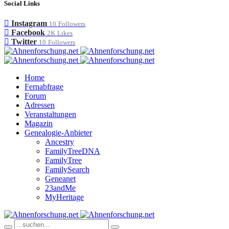
Social Links
Instagram
10
Followers
Facebook
2K
Likes
Twitter
10
Followers
Home
Fernabfrage
Forum
Adressen
Veranstaltungen
Magazin
Genealogie-Anbieter
Ancestry
FamilyTreeDNA
FamilyTree
FamilySearch
Geneanet
23andMe
MyHeritage