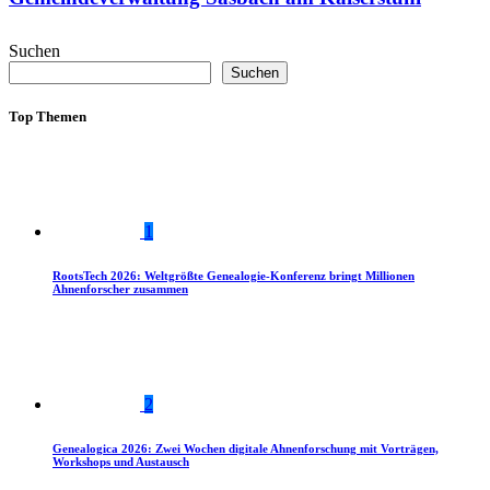
Suchen
Suchen
Top Themen
1
RootsTech 2026: Weltgrößte Genealogie-Konferenz bringt Millionen
Ahnenforscher zusammen
2
Genealogica 2026: Zwei Wochen digitale Ahnenforschung mit Vorträgen,
Workshops und Austausch