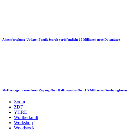
Ahnenforschung-Update: FamilySearch veröffentlicht 18 Millionen neue Datensätze
MyHeritage: Kostenloser Zugang über Halloween zu über 1,5 Milliarden Sterberegistern
Zoom
ZDF
YHRD
Wortherkunft
Workshop
Woodstock