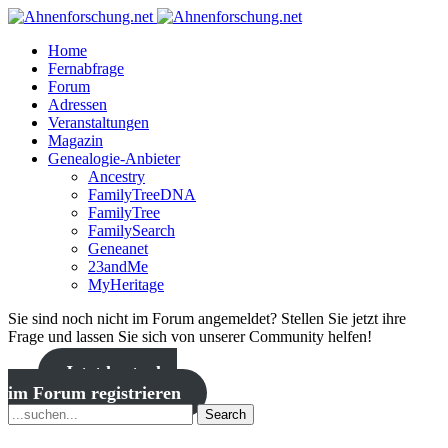
Home
Fernabfrage
Forum
Adressen
Veranstaltungen
Magazin
Genealogie-Anbieter
Ancestry
FamilyTreeDNA
FamilyTree
FamilySearch
Geneanet
23andMe
MyHeritage
Sie sind noch nicht im Forum angemeldet? Stellen Sie jetzt ihre
Frage und lassen Sie sich von unserer Community helfen!
Jetzt kostenlos
im Forum registrieren
Search