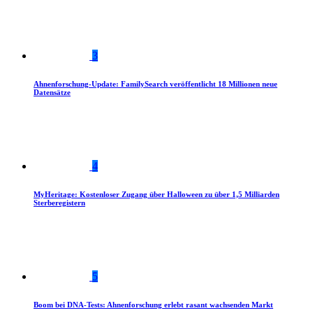
3
Ahnenforschung-Update: FamilySearch veröffentlicht 18 Millionen neue
Datensätze
4
MyHeritage: Kostenloser Zugang über Halloween zu über 1,5 Milliarden
Sterberegistern
5
Boom bei DNA-Tests: Ahnenforschung erlebt rasant wachsenden Markt