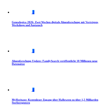
2
Genealogica 2026: Zwei Wochen digitale Ahnenforschung mit Vorträgen,
Workshops und Austausch
3
Ahnenforschung-Update: FamilySearch veröffentlicht 18 Millionen neue
Datensätze
4
MyHeritage: Kostenloser Zugang über Halloween zu über 1,5 Milliarden
Sterberegistern