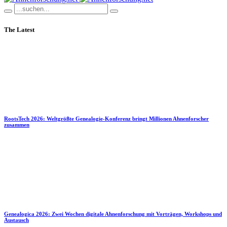
The Latest
RootsTech 2026: Weltgrößte Genealogie-Konferenz bringt Millionen Ahnenforscher
zusammen
Genealogica 2026: Zwei Wochen digitale Ahnenforschung mit Vorträgen, Workshops und
Austausch