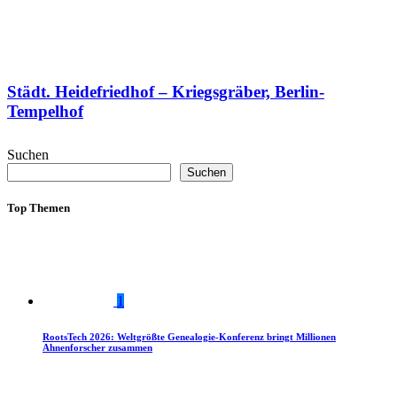
Städt. Heidefriedhof – Kriegsgräber, Berlin-
Tempelhof
Suchen
Suchen
Top Themen
1
RootsTech 2026: Weltgrößte Genealogie-Konferenz bringt Millionen
Ahnenforscher zusammen