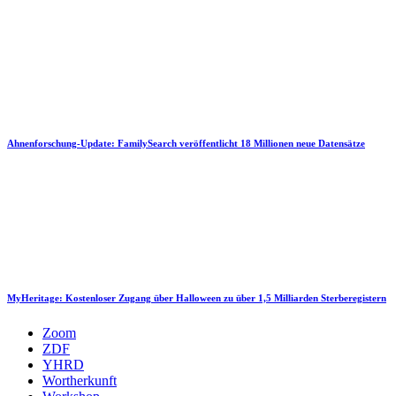
Ahnenforschung-Update: FamilySearch veröffentlicht 18 Millionen neue Datensätze
MyHeritage: Kostenloser Zugang über Halloween zu über 1,5 Milliarden Sterberegistern
Zoom
ZDF
YHRD
Wortherkunft