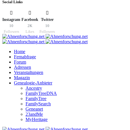
Social Links
Instagram
Facebook
Twitter
10
2K
10
Followers
Likes
Followers
Home
Fernabfrage
Forum
Adressen
Veranstaltungen
Magazin
Genealogie-Anbieter
Ancestry
FamilyTreeDNA
FamilyTree
FamilySearch
Geneanet
23andMe
MyHeritage