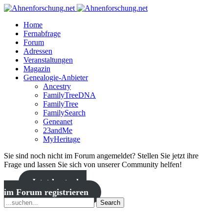
Home
Fernabfrage
Forum
Adressen
Veranstaltungen
Magazin
Genealogie-Anbieter
Ancestry
FamilyTreeDNA
FamilyTree
FamilySearch
Geneanet
23andMe
MyHeritage
Sie sind noch nicht im Forum angemeldet? Stellen Sie jetzt ihre
Frage und lassen Sie sich von unserer Community helfen!
Jetzt kostenlos
im Forum registrieren
Search