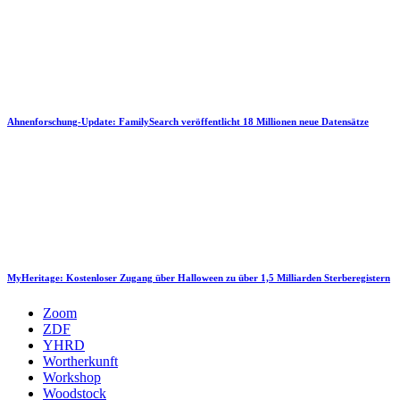
Ahnenforschung-Update: FamilySearch veröffentlicht 18 Millionen neue Datensätze
MyHeritage: Kostenloser Zugang über Halloween zu über 1,5 Milliarden Sterberegistern
Zoom
ZDF
YHRD
Wortherkunft
Workshop
Woodstock