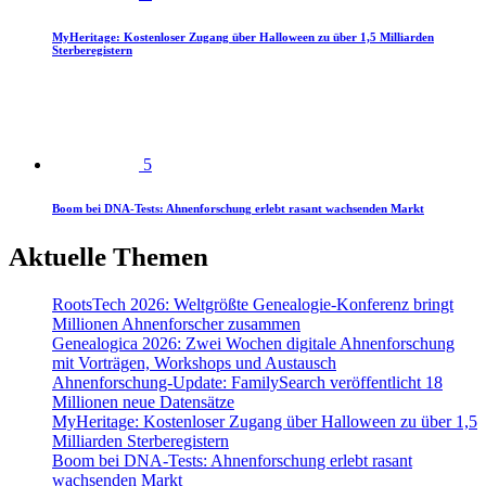
MyHeritage: Kostenloser Zugang über Halloween zu über 1,5 Milliarden
Sterberegistern
5
Boom bei DNA-Tests: Ahnenforschung erlebt rasant wachsenden Markt
Aktuelle Themen
RootsTech 2026: Weltgrößte Genealogie-Konferenz bringt
Millionen Ahnenforscher zusammen
Genealogica 2026: Zwei Wochen digitale Ahnenforschung
mit Vorträgen, Workshops und Austausch
Ahnenforschung-Update: FamilySearch veröffentlicht 18
Millionen neue Datensätze
MyHeritage: Kostenloser Zugang über Halloween zu über 1,5
Milliarden Sterberegistern
Boom bei DNA-Tests: Ahnenforschung erlebt rasant
wachsenden Markt