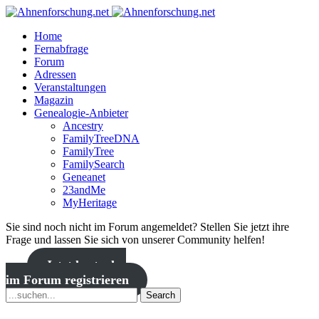
Home
Fernabfrage
Forum
Adressen
Veranstaltungen
Magazin
Genealogie-Anbieter
Ancestry
FamilyTreeDNA
FamilyTree
FamilySearch
Geneanet
23andMe
MyHeritage
Sie sind noch nicht im Forum angemeldet? Stellen Sie jetzt ihre
Frage und lassen Sie sich von unserer Community helfen!
Jetzt kostenlos
im Forum registrieren
Search