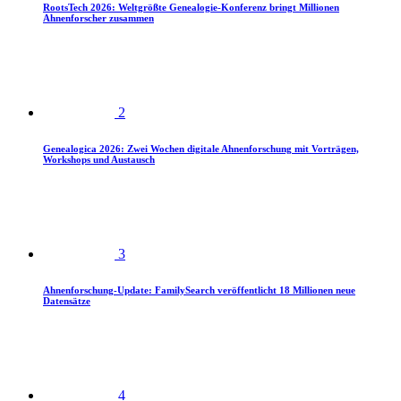
RootsTech 2026: Weltgrößte Genealogie-Konferenz bringt Millionen
Ahnenforscher zusammen
2
Genealogica 2026: Zwei Wochen digitale Ahnenforschung mit Vorträgen,
Workshops und Austausch
3
Ahnenforschung-Update: FamilySearch veröffentlicht 18 Millionen neue
Datensätze
4