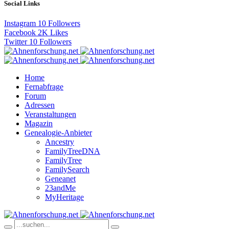
Social Links
Instagram
10
Followers
Facebook
2K
Likes
Twitter
10
Followers
Home
Fernabfrage
Forum
Adressen
Veranstaltungen
Magazin
Genealogie-Anbieter
Ancestry
FamilyTreeDNA
FamilyTree
FamilySearch
Geneanet
23andMe
MyHeritage