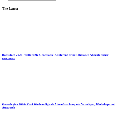
The Latest
RootsTech 2026: Weltgrößte Genealogie-Konferenz bringt Millionen Ahnenforscher
zusammen
Genealogica 2026: Zwei Wochen digitale Ahnenforschung mit Vorträgen, Workshops und
Austausch