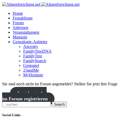
Home
Fernabfrage
Forum
Adressen
Veranstaltungen
Magazin
Genealogie-Anbieter
Ancestry
FamilyTreeDNA
FamilyTree
FamilySearch
Geneanet
23andMe
MyHeritage
Sie sind noch nicht im Forum angemeldet? Stellen Sie jetzt ihre Frag
Jetzt kostenlos
im Forum registrieren
Search
Social Links