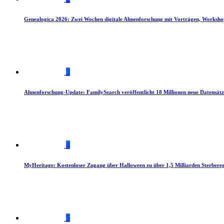
Genealogica 2026: Zwei Wochen digitale Ahnenforschung mit Vorträgen, Worksho
3
Ahnenforschung-Update: FamilySearch veröffentlicht 18 Millionen neue Datensätz
4
MyHeritage: Kostenloser Zugang über Halloween zu über 1,5 Milliarden Sterbereg
5