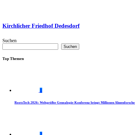
Kirchlicher Friedhof Dedesdorf
Suchen
Suchen
Top Themen
1
RootsTech 2026: Weltgrößte Genealogie-Konferenz bringt Millionen Ahnenforsch
2