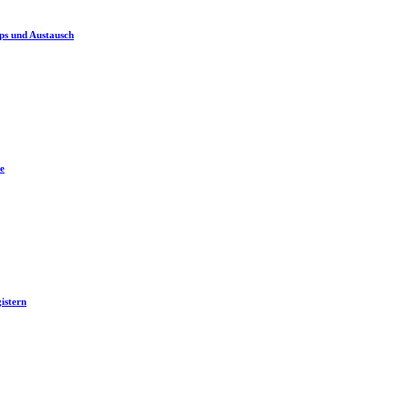
ps und Austausch
e
istern