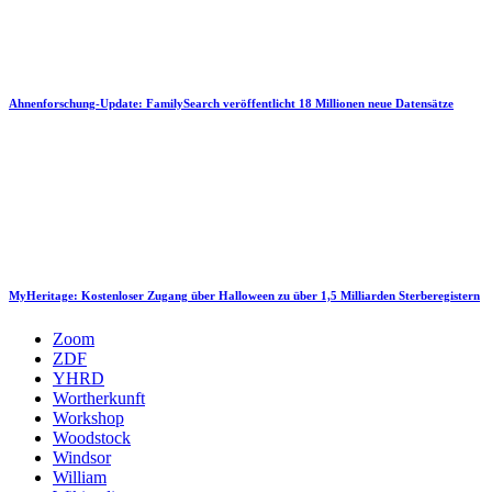
Ahnenforschung-Update: FamilySearch veröffentlicht 18 Millionen neue Datensätze
MyHeritage: Kostenloser Zugang über Halloween zu über 1,5 Milliarden Sterberegistern
Zoom
ZDF
YHRD
Wortherkunft
Workshop
Woodstock
Windsor
William