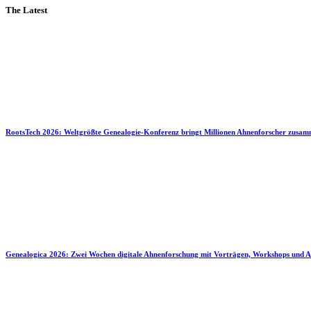
The Latest
RootsTech 2026: Weltgrößte Genealogie-Konferenz bringt Millionen Ahnenforscher zusa
Genealogica 2026: Zwei Wochen digitale Ahnenforschung mit Vorträgen, Workshops und A