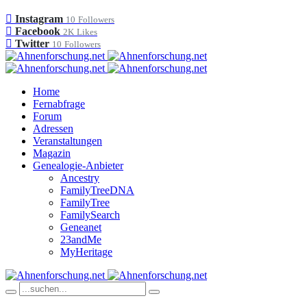
Instagram
10
Followers
Facebook
2K
Likes
Twitter
10
Followers
Home
Fernabfrage
Forum
Adressen
Veranstaltungen
Magazin
Genealogie-Anbieter
Ancestry
FamilyTreeDNA
FamilyTree
FamilySearch
Geneanet
23andMe
MyHeritage