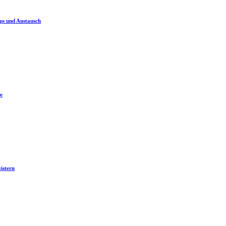
ps und Austausch
e
istern