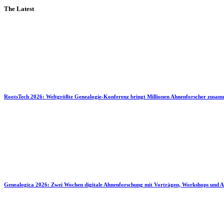
The Latest
RootsTech 2026: Weltgrößte Genealogie-Konferenz bringt Millionen Ahnenforscher zusa
Genealogica 2026: Zwei Wochen digitale Ahnenforschung mit Vorträgen, Workshops und A