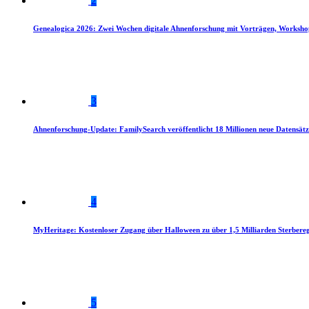
2
Genealogica 2026: Zwei Wochen digitale Ahnenforschung mit Vorträgen, Worksho
3
Ahnenforschung-Update: FamilySearch veröffentlicht 18 Millionen neue Datensätz
4
MyHeritage: Kostenloser Zugang über Halloween zu über 1,5 Milliarden Sterbereg
5