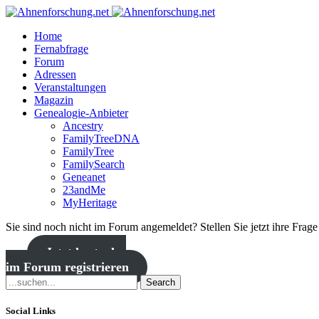
Home
Fernabfrage
Forum
Adressen
Veranstaltungen
Magazin
Genealogie-Anbieter
Ancestry
FamilyTreeDNA
FamilyTree
FamilySearch
Geneanet
23andMe
MyHeritage
Sie sind noch nicht im Forum angemeldet? Stellen Sie jetzt ihre Frag
Jetzt kostenlos
im Forum registrieren
Search
Social Links