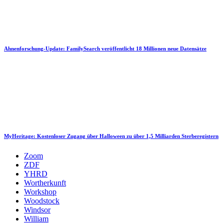
Ahnenforschung-Update: FamilySearch veröffentlicht 18 Millionen neue Datensätze
MyHeritage: Kostenloser Zugang über Halloween zu über 1,5 Milliarden Sterberegistern
Zoom
ZDF
YHRD
Wortherkunft
Workshop
Woodstock
Windsor
William