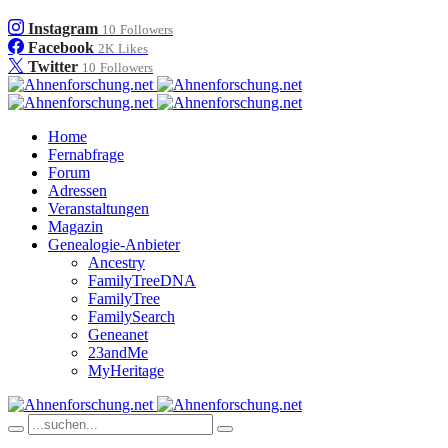
Instagram
10
Followers
Facebook
2K
Likes
Twitter
10
Followers
Home
Fernabfrage
Forum
Adressen
Veranstaltungen
Magazin
Genealogie-Anbieter
Ancestry
FamilyTreeDNA
FamilyTree
FamilySearch
Geneanet
23andMe
MyHeritage