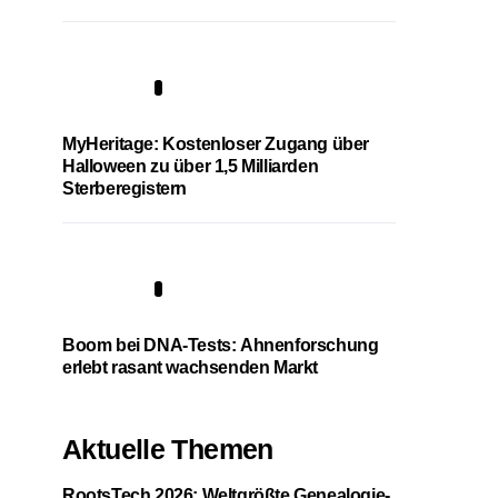
4
MyHeritage: Kostenloser Zugang über
Halloween zu über 1,5 Milliarden
Sterberegistern
5
Boom bei DNA-Tests: Ahnenforschung
erlebt rasant wachsenden Markt
Aktuelle Themen
RootsTech 2026: Weltgrößte Genealogie-