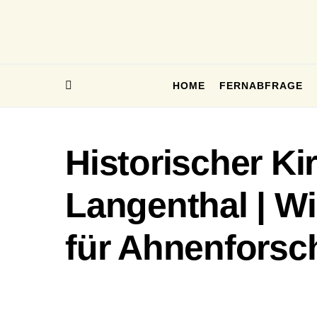
HOME
FERNABFRAGE
Historischer Ki
Langenthal | W
für Ahnenforsc