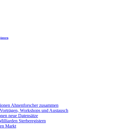
istern
llionen Ahnenforscher zusammen
 Vorträgen, Workshops und Austausch
onen neue Datensätze
lliarden Sterberegistern
en Markt