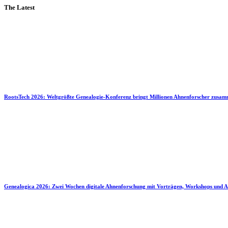
The Latest
RootsTech 2026: Weltgrößte Genealogie-Konferenz bringt Millionen Ahnenforscher zusa
Genealogica 2026: Zwei Wochen digitale Ahnenforschung mit Vorträgen, Workshops und A