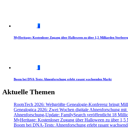
4
MyHeritage: Kostenloser Zugang über Halloween zu über 1,5 Milliarden Sterbereg
5
Boom bei DNA-Tests: Ahnenforschung erlebt rasant wachsenden Markt
Aktuelle Themen
RootsTech 2026: Weltgrößte Genealogie-Konferenz bringt Mi
Genealogica 2026: Zwei Wochen digitale Ahnenforschung mit
Ahnenforschung-Update: FamilySearch veröffentlicht 18 Milli
MyHeritage: Kostenloser Zugang über Halloween zu über 1,5 Mi
Boom bei DNA-Tests: Ahnenforschung erlebt rasant wachsend