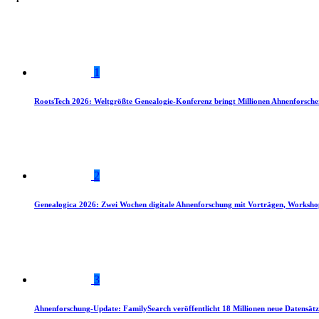
1
RootsTech 2026: Weltgrößte Genealogie-Konferenz bringt Millionen Ahnenforsch
2
Genealogica 2026: Zwei Wochen digitale Ahnenforschung mit Vorträgen, Worksho
3
Ahnenforschung-Update: FamilySearch veröffentlicht 18 Millionen neue Datensätz