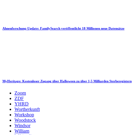
Ahnenforschung-Update: FamilySearch veröffentlicht 18 Millionen neue Datensätze
MyHeritage: Kostenloser Zugang über Halloween zu über 1,5 Milliarden Sterberegistern
Zoom
ZDF
YHRD
Wortherkunft
Workshop
Woodstock
Windsor
William