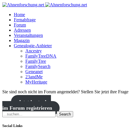
Home
Fernabfrage
Forum
Adressen
Veranstaltungen
Magazin
Genealogie-Anbieter
Ancestry
FamilyTreeDNA
FamilyTree
FamilySearch
Geneanet
23andMe
MyHeritage
Sie sind noch nicht im Forum angemeldet? Stellen Sie jetzt ihre Frag
Jetzt kostenlos
im Forum registrieren
Search
Social Links