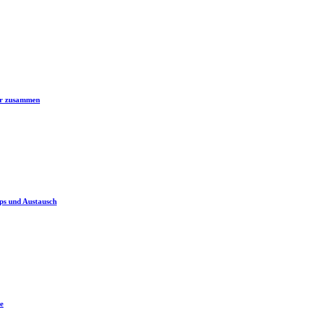
er zusammen
ps und Austausch
e