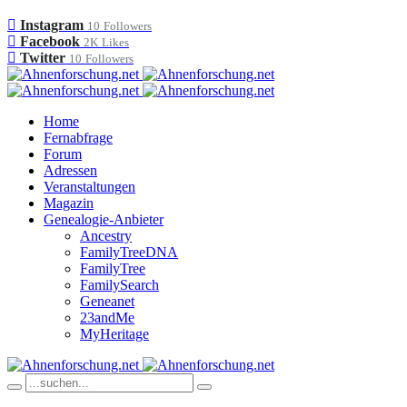
Instagram
10
Followers
Facebook
2K
Likes
Twitter
10
Followers
Home
Fernabfrage
Forum
Adressen
Veranstaltungen
Magazin
Genealogie-Anbieter
Ancestry
FamilyTreeDNA
FamilyTree
FamilySearch
Geneanet
23andMe
MyHeritage