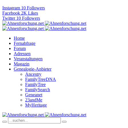
Instagram
10
Followers
Facebook
2K
Likes
Twitter
10
Followers
Home
Fernabfrage
Forum
Adressen
Veranstaltungen
Magazin
Genealogie-Anbieter
Ancestry
FamilyTreeDNA
FamilyTree
FamilySearch
Geneanet
23andMe
MyHeritage