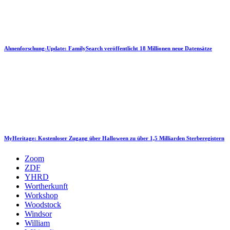
Ahnenforschung-Update: FamilySearch veröffentlicht 18 Millionen neue Datensätze
MyHeritage: Kostenloser Zugang über Halloween zu über 1,5 Milliarden Sterberegistern
Zoom
ZDF
YHRD
Wortherkunft
Workshop
Woodstock
Windsor
William