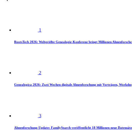
1
RootsTech 2026: Weltgrößte Genealogie-Konferenz bringt Millionen Ahnenforsch
2
Genealogica 2026: Zwei Wochen digitale Ahnenforschung mit Vorträgen, Worksho
3
Ahnenforschung-Update: FamilySearch veröffentlicht 18 Millionen neue Datensätz