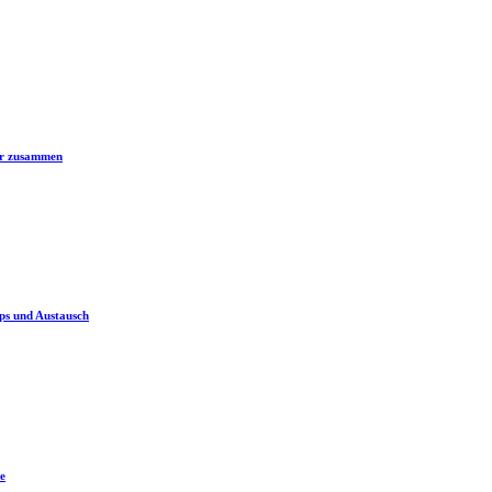
er zusammen
ps und Austausch
e