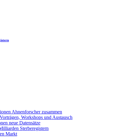
istern
llionen Ahnenforscher zusammen
 Vorträgen, Workshops und Austausch
onen neue Datensätze
lliarden Sterberegistern
en Markt