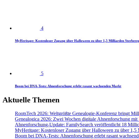
4
MyHeritage: Kostenloser Zugang über Halloween zu über 1,5 Milliarden Sterbereg
5
Boom bei DNA-Tests: Ahnenforschung erlebt rasant wachsenden Markt
Aktuelle Themen
RootsTech 2026: Weltgrößte Genealogie-Konferenz bringt Mi
Genealogica 2026: Zwei Wochen digitale Ahnenforschung mit
Ahnenforschung-Update: FamilySearch veröffentlicht 18 Milli
MyHeritage: Kostenloser Zugang über Halloween zu über 1,5 Mi
Boom bei DNA-Tests: Ahnenforschung erlebt rasant wachsend