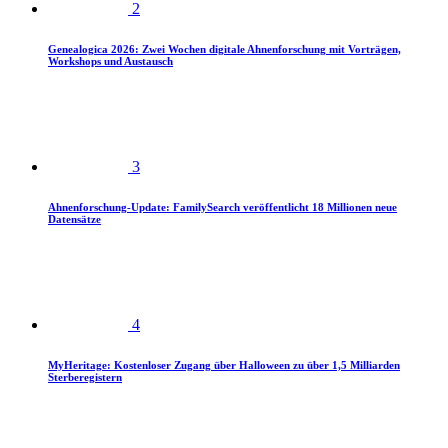
2
Genealogica 2026: Zwei Wochen digitale Ahnenforschung mit Vorträgen,
Workshops und Austausch
3
Ahnenforschung-Update: FamilySearch veröffentlicht 18 Millionen neue
Datensätze
4
MyHeritage: Kostenloser Zugang über Halloween zu über 1,5 Milliarden
Sterberegistern