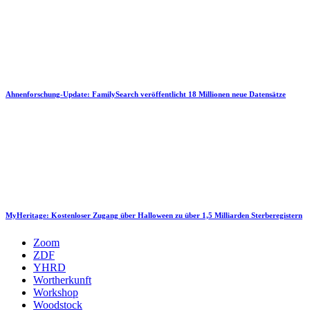
Ahnenforschung-Update: FamilySearch veröffentlicht 18 Millionen neue Datensätze
MyHeritage: Kostenloser Zugang über Halloween zu über 1,5 Milliarden Sterberegistern
Zoom
ZDF
YHRD
Wortherkunft
Workshop
Woodstock