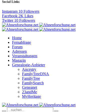
Social Links
Instagram
10
Followers
Facebook
2K
Likes
Twitter
10
Followers
Home
Fernabfrage
Forum
Adressen
Veranstaltungen
Magazin
Genealogie-Anbieter
Ancestry
FamilyTreeDNA
FamilyTree
FamilySearch
Geneanet
23andMe
MyHeritage