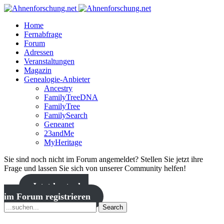
Home
Fernabfrage
Forum
Adressen
Veranstaltungen
Magazin
Genealogie-Anbieter
Ancestry
FamilyTreeDNA
FamilyTree
FamilySearch
Geneanet
23andMe
MyHeritage
Sie sind noch nicht im Forum angemeldet? Stellen Sie jetzt ihre
Frage und lassen Sie sich von unserer Community helfen!
Jetzt kostenlos
im Forum registrieren
Search