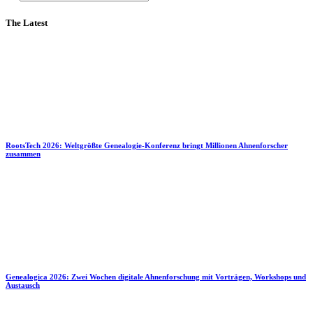
The Latest
RootsTech 2026: Weltgrößte Genealogie-Konferenz bringt Millionen Ahnenforscher
zusammen
Genealogica 2026: Zwei Wochen digitale Ahnenforschung mit Vorträgen, Workshops und
Austausch