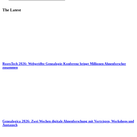
The Latest
RootsTech 2026: Weltgrößte Genealogie-Konferenz bringt Millionen Ahnenforscher
zusammen
Genealogica 2026: Zwei Wochen digitale Ahnenforschung mit Vorträgen, Workshops und
Austausch