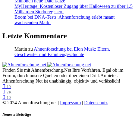
Millionen neue Datensätze
MyHeritage: Kostenloser Zugang über Halloween zu über 1,5
Milliarden Sterberegistern
Boom bei DNA-Tests: Ahnenforschung erlebt rasant
wachsenden Markt
Letzte Kommentare
Martin
zu
Ahnenforschung bei Elon Musk: Eltern,
Geschwister und Familiengeschichte
Finden Sie mit Ahnenforschung.Net Ihre Vorfahren. Egal ob im
Forum, durch unsere Quellen oder über einen Dritt-Anbieter.
Ahnenforschung.Net ist unabhängig, objektiv und verlässlich!
10
2K
10
© 2024 Ahnenforschung.net |
Impressum
|
Datenschutz
Neueste Beiträge