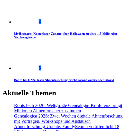
4
MyHeritage: Kostenloser Zugang über Halloween zu über 1,5 Milliarden
Sterberegistern
5
Boom bei DNA-Tests: Ahnenforschung erlebt rasant wachsenden Markt
Aktuelle Themen
RootsTech 2026: Weltgrößte Genealogie-Konferenz bringt
Millionen Ahnenforscher zusammen
Genealogica 2026: Zwei Wochen digitale Ahnenforschung
mit Vorträgen, Workshops und Austausch
Ahnenforschung-Update: FamilySearch veröffentlicht 18