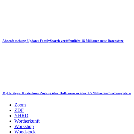
Ahnenforschung-Update: FamilySearch veröffentlicht 18 Millionen neue Datensätze
MyHeritage: Kostenloser Zugang über Halloween zu über 1,5 Milliarden Sterberegistern
Zoom
ZDF
YHRD
Wortherkunft
Workshop
Woodstock