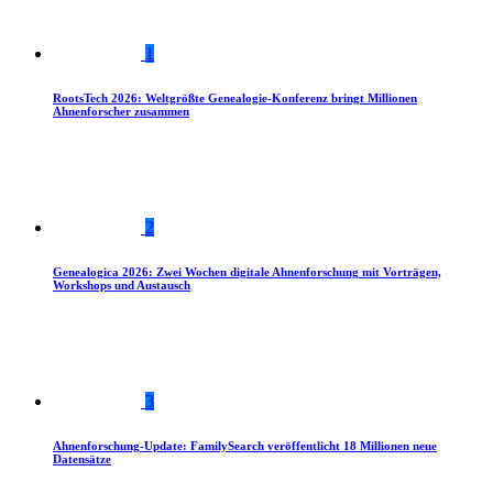
1
RootsTech 2026: Weltgrößte Genealogie-Konferenz bringt Millionen
Ahnenforscher zusammen
2
Genealogica 2026: Zwei Wochen digitale Ahnenforschung mit Vorträgen,
Workshops und Austausch
3
Ahnenforschung-Update: FamilySearch veröffentlicht 18 Millionen neue
Datensätze