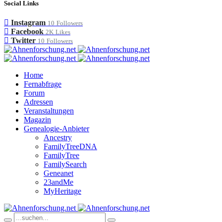
Social Links
Instagram
10
Followers
Facebook
2K
Likes
Twitter
10
Followers
Home
Fernabfrage
Forum
Adressen
Veranstaltungen
Magazin
Genealogie-Anbieter
Ancestry
FamilyTreeDNA
FamilyTree
FamilySearch
Geneanet
23andMe
MyHeritage