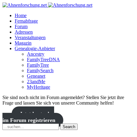
Home
Fernabfrage
Forum
Adressen
Veranstaltungen
Magazin
Genealogie-Anbieter
Ancestry
FamilyTreeDNA
FamilyTree
FamilySearch
Geneanet
23andMe
MyHeritage
Sie sind noch nicht im Forum angemeldet? Stellen Sie jetzt ihre
Frage und lassen Sie sich von unserer Community helfen!
Jetzt kostenlos
im Forum registrieren
Search