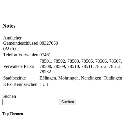
Notes
Amtlicher
Gemeindeschlüssel
08327050
(AGS)
Telefon Vorwahlen
07461
78501, 78502, 78503, 78505, 78506, 78507,
Verwaltete PLZs
78508, 78509, 78510, 78511, 78512, 78513,
78532
Stadtbezirke
Eßlingen, Möhringen, Nendingen, Tuttlingen
KFZ Kennzeichen
TUT
Suchen
Suchen
Top Themen