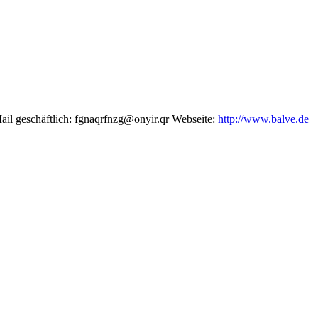
il geschäftlich
:
fgnaqrfnzg@onyir.qr
Webseite
:
http://www.balve.de