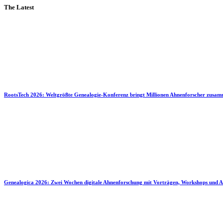
The Latest
RootsTech 2026: Weltgrößte Genealogie-Konferenz bringt Millionen Ahnenforscher zusa
Genealogica 2026: Zwei Wochen digitale Ahnenforschung mit Vorträgen, Workshops und A