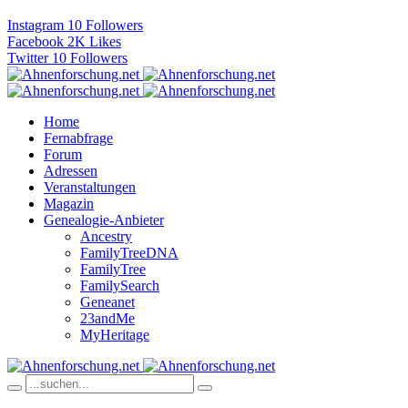
Instagram
10
Followers
Facebook
2K
Likes
Twitter
10
Followers
Home
Fernabfrage
Forum
Adressen
Veranstaltungen
Magazin
Genealogie-Anbieter
Ancestry
FamilyTreeDNA
FamilyTree
FamilySearch
Geneanet
23andMe
MyHeritage