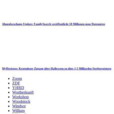
Ahnenforschung-Update: FamilySearch veröffentlicht 18 Millionen neue Datensätze
MyHeritage: Kostenloser Zugang über Halloween zu über 1,5 Milliarden Sterberegistern
Zoom
ZDF
YHRD
Wortherkunft
Workshop
Woodstock
Windsor
William