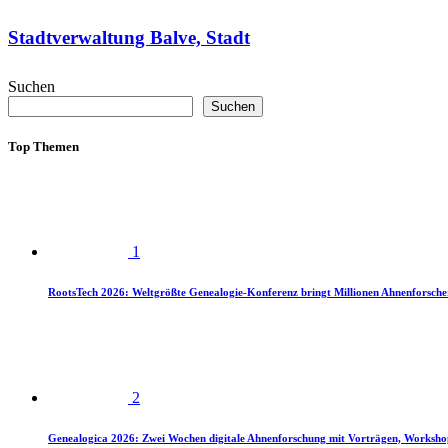
Stadtverwaltung Balve, Stadt
Suchen
Suchen
Top Themen
1
RootsTech 2026: Weltgrößte Genealogie-Konferenz bringt Millionen Ahnenforsch
2
Genealogica 2026: Zwei Wochen digitale Ahnenforschung mit Vorträgen, Worksho