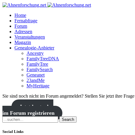
Home
Fernabfrage
Forum
Adressen
Veranstaltungen
Magazin
Genealogie-Anbieter
Ancestry
FamilyTreeDNA
FamilyTree
FamilySearch
Geneanet
23andMe
MyHeritage
Sie sind noch nicht im Forum angemeldet? Stellen Sie jetzt ihre Frag
Jetzt kostenlos
im Forum registrieren
Search
Social Links