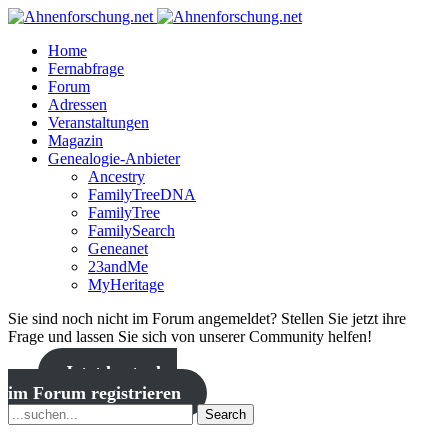
Home
Fernabfrage
Forum
Adressen
Veranstaltungen
Magazin
Genealogie-Anbieter
Ancestry
FamilyTreeDNA
FamilyTree
FamilySearch
Geneanet
23andMe
MyHeritage
Sie sind noch nicht im Forum angemeldet? Stellen Sie jetzt ihre
Frage und lassen Sie sich von unserer Community helfen!
Jetzt kostenlos
im Forum registrieren
Search