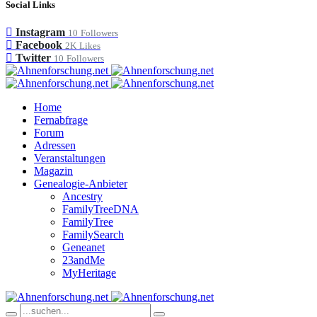
Social Links
Instagram
10
Followers
Facebook
2K
Likes
Twitter
10
Followers
Home
Fernabfrage
Forum
Adressen
Veranstaltungen
Magazin
Genealogie-Anbieter
Ancestry
FamilyTreeDNA
FamilyTree
FamilySearch
Geneanet
23andMe
MyHeritage