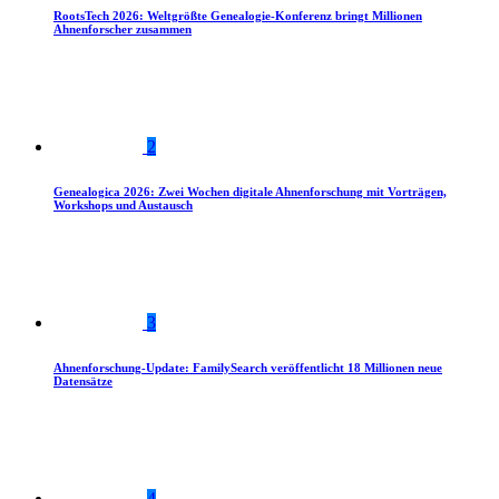
RootsTech 2026: Weltgrößte Genealogie-Konferenz bringt Millionen
Ahnenforscher zusammen
2
Genealogica 2026: Zwei Wochen digitale Ahnenforschung mit Vorträgen,
Workshops und Austausch
3
Ahnenforschung-Update: FamilySearch veröffentlicht 18 Millionen neue
Datensätze
4