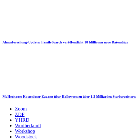
Ahnenforschung-Update: FamilySearch veröffentlicht 18 Millionen neue Datensätze
MyHeritage: Kostenloser Zugang über Halloween zu über 1,5 Milliarden Sterberegistern
Zoom
ZDF
YHRD
Wortherkunft
Workshop
Woodstock