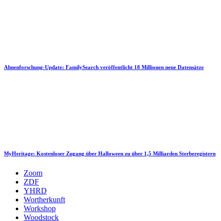
Ahnenforschung-Update: FamilySearch veröffentlicht 18 Millionen neue Datensätze
MyHeritage: Kostenloser Zugang über Halloween zu über 1,5 Milliarden Sterberegistern
Zoom
ZDF
YHRD
Wortherkunft
Workshop
Woodstock