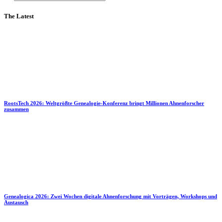
The Latest
RootsTech 2026: Weltgrößte Genealogie-Konferenz bringt Millionen Ahnenforscher
zusammen
Genealogica 2026: Zwei Wochen digitale Ahnenforschung mit Vorträgen, Workshops und
Austausch