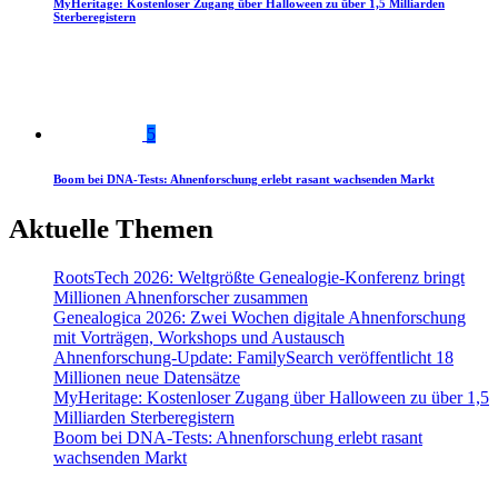
MyHeritage: Kostenloser Zugang über Halloween zu über 1,5 Milliarden
Sterberegistern
5
Boom bei DNA-Tests: Ahnenforschung erlebt rasant wachsenden Markt
Aktuelle Themen
RootsTech 2026: Weltgrößte Genealogie-Konferenz bringt
Millionen Ahnenforscher zusammen
Genealogica 2026: Zwei Wochen digitale Ahnenforschung
mit Vorträgen, Workshops und Austausch
Ahnenforschung-Update: FamilySearch veröffentlicht 18
Millionen neue Datensätze
MyHeritage: Kostenloser Zugang über Halloween zu über 1,5
Milliarden Sterberegistern
Boom bei DNA-Tests: Ahnenforschung erlebt rasant
wachsenden Markt