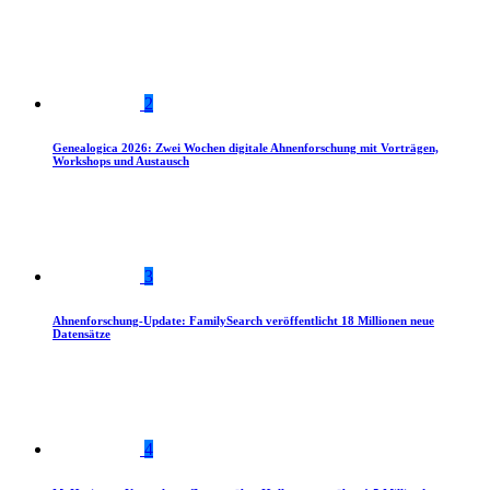
2
Genealogica 2026: Zwei Wochen digitale Ahnenforschung mit Vorträgen,
Workshops und Austausch
3
Ahnenforschung-Update: FamilySearch veröffentlicht 18 Millionen neue
Datensätze
4