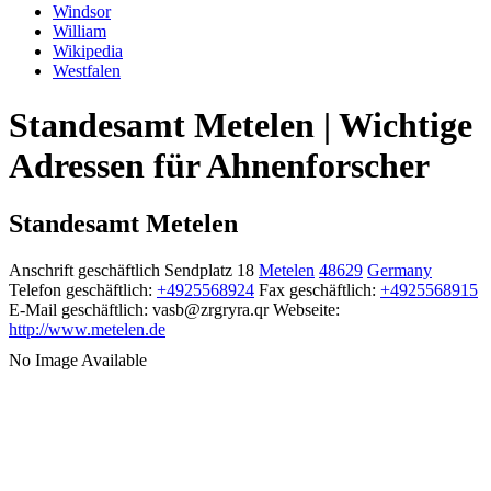
Windsor
William
Wikipedia
Westfalen
Standesamt Metelen | Wichtige
Adressen für Ahnenforscher
Standesamt Metelen
Anschrift geschäftlich
Sendplatz 18
Metelen
48629
Germany
Telefon geschäftlich
:
+4925568924
Fax geschäftlich
:
+4925568915
E-Mail geschäftlich
:
vasb@zrgryra.qr
Webseite
:
http://www.metelen.de
No Image Available