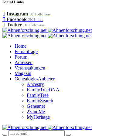
Social Links
Instagram
10
Followers
Facebook
2K
Likes
Twitter
10
Followers
Home
Fernabfrage
Forum
Adressen
Veranstaltungen
Magazin
Genealogie-Anbieter
Ancestry
FamilyTreeDNA
FamilyTree
FamilySearch
Geneanet
23andMe
MyHeritage