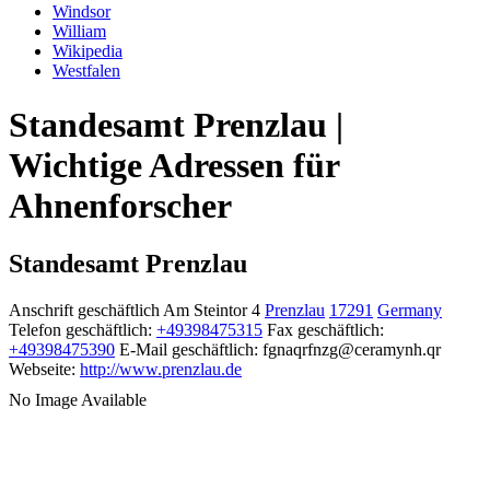
Windsor
William
Wikipedia
Westfalen
Standesamt Prenzlau |
Wichtige Adressen für
Ahnenforscher
Standesamt Prenzlau
Anschrift geschäftlich
Am Steintor 4
Prenzlau
17291
Germany
Telefon geschäftlich
:
+49398475315
Fax geschäftlich
:
+49398475390
E-Mail geschäftlich
:
fgnaqrfnzg@ceramynh.qr
Webseite
:
http://www.prenzlau.de
No Image Available