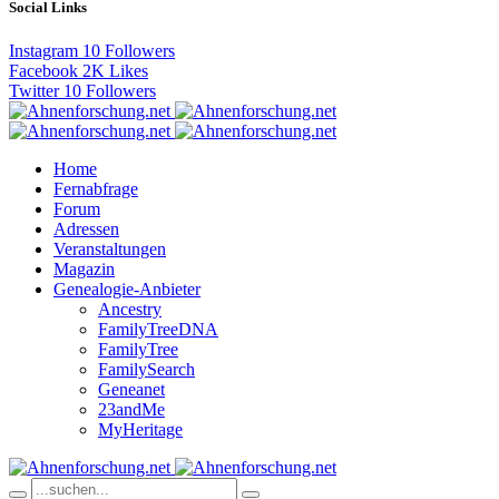
Social Links
Instagram
10
Followers
Facebook
2K
Likes
Twitter
10
Followers
Home
Fernabfrage
Forum
Adressen
Veranstaltungen
Magazin
Genealogie-Anbieter
Ancestry
FamilyTreeDNA
FamilyTree
FamilySearch
Geneanet
23andMe
MyHeritage