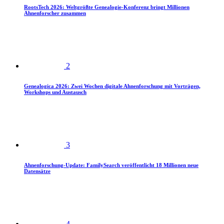
RootsTech 2026: Weltgrößte Genealogie-Konferenz bringt Millionen
Ahnenforscher zusammen
2
Genealogica 2026: Zwei Wochen digitale Ahnenforschung mit Vorträgen,
Workshops und Austausch
3
Ahnenforschung-Update: FamilySearch veröffentlicht 18 Millionen neue
Datensätze
4