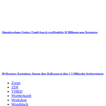
Ahnenforschung-Update: FamilySearch veröffentlicht 18 Millionen neue Datensätze
MyHeritage: Kostenloser Zugang über Halloween zu über 1,5 Milliarden Sterberegistern
Zoom
ZDF
YHRD
Wortherkunft
Workshop
Woodstock