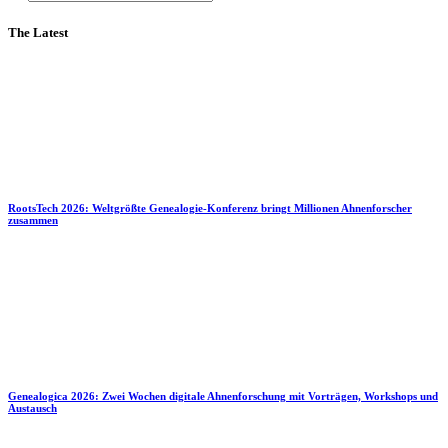
The Latest
RootsTech 2026: Weltgrößte Genealogie-Konferenz bringt Millionen Ahnenforscher
zusammen
Genealogica 2026: Zwei Wochen digitale Ahnenforschung mit Vorträgen, Workshops und
Austausch