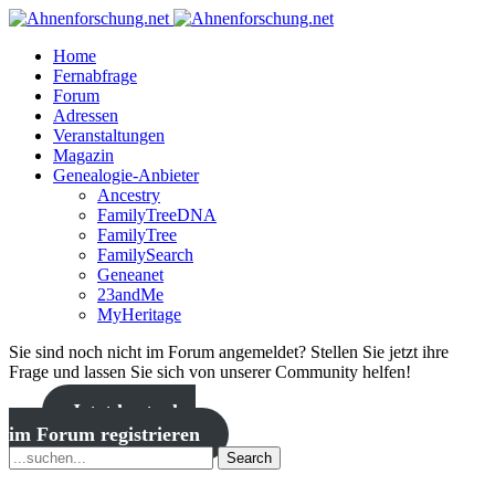
Home
Fernabfrage
Forum
Adressen
Veranstaltungen
Magazin
Genealogie-Anbieter
Ancestry
FamilyTreeDNA
FamilyTree
FamilySearch
Geneanet
23andMe
MyHeritage
Sie sind noch nicht im Forum angemeldet? Stellen Sie jetzt ihre
Frage und lassen Sie sich von unserer Community helfen!
Jetzt kostenlos
im Forum registrieren
Search