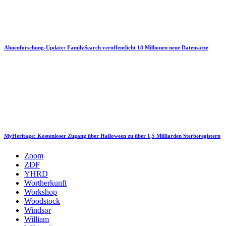
Ahnenforschung-Update: FamilySearch veröffentlicht 18 Millionen neue Datensätze
MyHeritage: Kostenloser Zugang über Halloween zu über 1,5 Milliarden Sterberegistern
Zoom
ZDF
YHRD
Wortherkunft
Workshop
Woodstock
Windsor
William