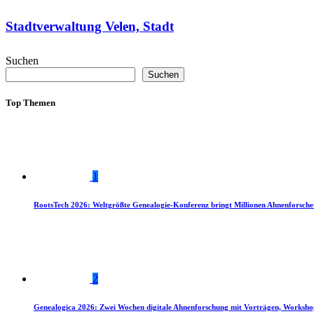
Stadtverwaltung Velen, Stadt
Suchen
Suchen
Top Themen
1
RootsTech 2026: Weltgrößte Genealogie-Konferenz bringt Millionen Ahnenforsch
2
Genealogica 2026: Zwei Wochen digitale Ahnenforschung mit Vorträgen, Worksho