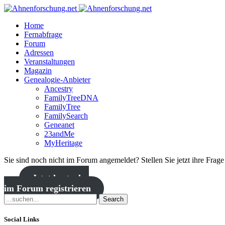
Home
Fernabfrage
Forum
Adressen
Veranstaltungen
Magazin
Genealogie-Anbieter
Ancestry
FamilyTreeDNA
FamilyTree
FamilySearch
Geneanet
23andMe
MyHeritage
Sie sind noch nicht im Forum angemeldet? Stellen Sie jetzt ihre Frag
Jetzt kostenlos
im Forum registrieren
Search
Social Links