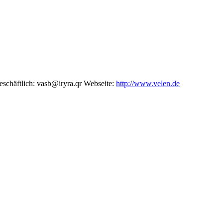
eschäftlich
:
vasb@iryra.qr
Webseite
:
http://www.velen.de