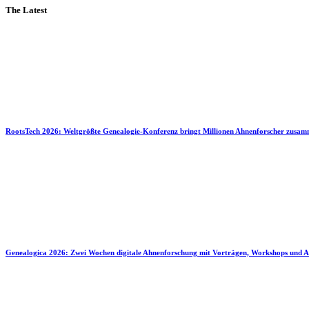
The Latest
RootsTech 2026: Weltgrößte Genealogie-Konferenz bringt Millionen Ahnenforscher zusa
Genealogica 2026: Zwei Wochen digitale Ahnenforschung mit Vorträgen, Workshops und A