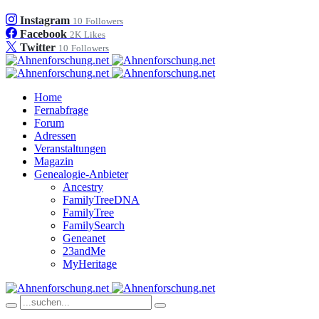
Instagram
10
Followers
Facebook
2K
Likes
Twitter
10
Followers
Home
Fernabfrage
Forum
Adressen
Veranstaltungen
Magazin
Genealogie-Anbieter
Ancestry
FamilyTreeDNA
FamilyTree
FamilySearch
Geneanet
23andMe
MyHeritage