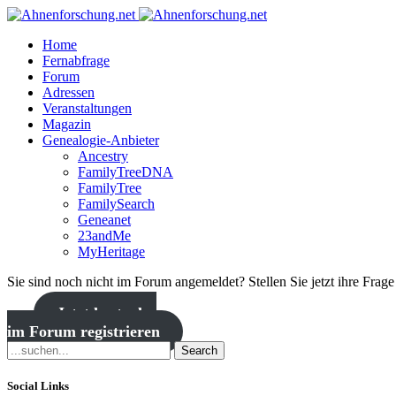
Home
Fernabfrage
Forum
Adressen
Veranstaltungen
Magazin
Genealogie-Anbieter
Ancestry
FamilyTreeDNA
FamilyTree
FamilySearch
Geneanet
23andMe
MyHeritage
Sie sind noch nicht im Forum angemeldet? Stellen Sie jetzt ihre Frag
Jetzt kostenlos
im Forum registrieren
Search
Social Links