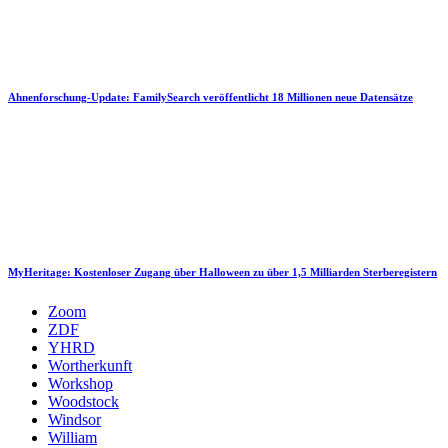
Ahnenforschung-Update: FamilySearch veröffentlicht 18 Millionen neue Datensätze
MyHeritage: Kostenloser Zugang über Halloween zu über 1,5 Milliarden Sterberegistern
Zoom
ZDF
YHRD
Wortherkunft
Workshop
Woodstock
Windsor
William