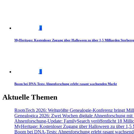
4
MyHeritage: Kostenloser Zugang über Halloween zu über 1,5 Milliarden Sterbereg
5
Boom bei DNA-Tests: Ahnenforschung erlebt rasant wachsenden Markt
Aktuelle Themen
RootsTech 2026: Weltgrößte Genealogie-Konferenz bringt Mi
Genealogica 2026: Zwei Wochen digitale Ahnenforschung mit
Ahnenforschung-Update: FamilySearch veröffentlicht 18 Milli
MyHeritage: Kostenloser Zugang über Halloween zu über 1,5 Mi
Boom bei DNA-Tests: Ahnenforschung erlebt rasant wachsend