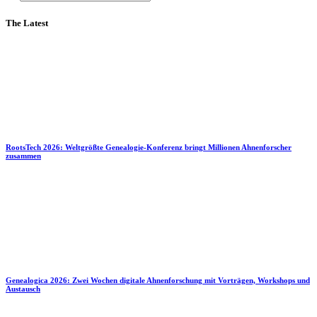
The Latest
RootsTech 2026: Weltgrößte Genealogie-Konferenz bringt Millionen Ahnenforscher
zusammen
Genealogica 2026: Zwei Wochen digitale Ahnenforschung mit Vorträgen, Workshops und
Austausch