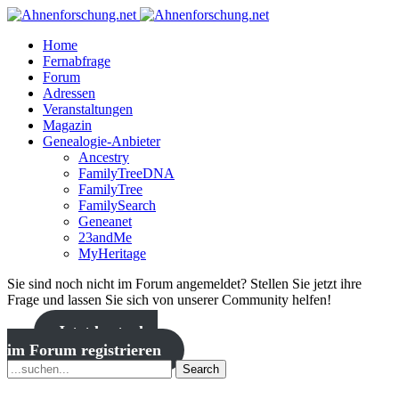
Home
Fernabfrage
Forum
Adressen
Veranstaltungen
Magazin
Genealogie-Anbieter
Ancestry
FamilyTreeDNA
FamilyTree
FamilySearch
Geneanet
23andMe
MyHeritage
Sie sind noch nicht im Forum angemeldet? Stellen Sie jetzt ihre
Frage und lassen Sie sich von unserer Community helfen!
Jetzt kostenlos
im Forum registrieren
Search