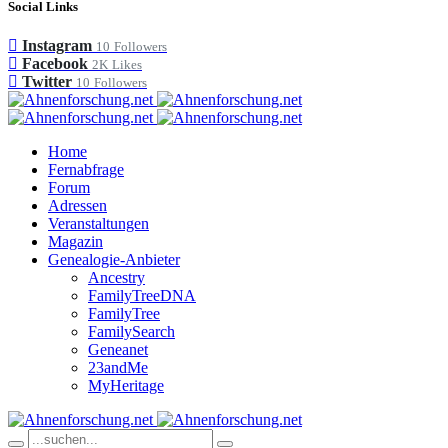
Social Links
Instagram
10
Followers
Facebook
2K
Likes
Twitter
10
Followers
Home
Fernabfrage
Forum
Adressen
Veranstaltungen
Magazin
Genealogie-Anbieter
Ancestry
FamilyTreeDNA
FamilyTree
FamilySearch
Geneanet
23andMe
MyHeritage