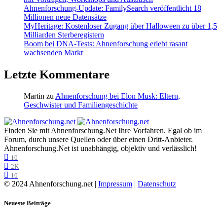
Ahnenforschung-Update: FamilySearch veröffentlicht 18
Millionen neue Datensätze
MyHeritage: Kostenloser Zugang über Halloween zu über 1,5
Milliarden Sterberegistern
Boom bei DNA-Tests: Ahnenforschung erlebt rasant
wachsenden Markt
Letzte Kommentare
Martin
zu
Ahnenforschung bei Elon Musk: Eltern,
Geschwister und Familiengeschichte
Finden Sie mit Ahnenforschung.Net Ihre Vorfahren. Egal ob im
Forum, durch unsere Quellen oder über einen Dritt-Anbieter.
Ahnenforschung.Net ist unabhängig, objektiv und verlässlich!
10
2K
10
© 2024 Ahnenforschung.net |
Impressum
|
Datenschutz
Neueste Beiträge