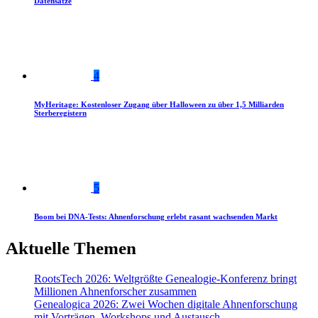
Datensätze
4
MyHeritage: Kostenloser Zugang über Halloween zu über 1,5 Milliarden
Sterberegistern
5
Boom bei DNA-Tests: Ahnenforschung erlebt rasant wachsenden Markt
Aktuelle Themen
RootsTech 2026: Weltgrößte Genealogie-Konferenz bringt
Millionen Ahnenforscher zusammen
Genealogica 2026: Zwei Wochen digitale Ahnenforschung
mit Vorträgen, Workshops und Austausch