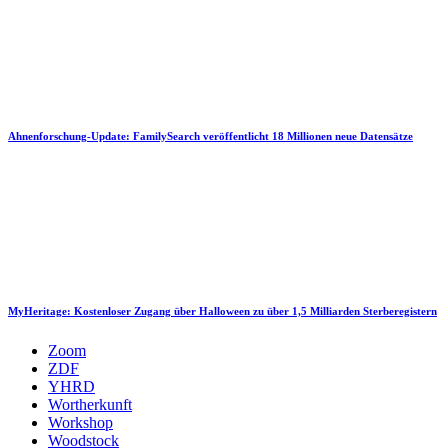
Ahnenforschung-Update: FamilySearch veröffentlicht 18 Millionen neue Datensätze
MyHeritage: Kostenloser Zugang über Halloween zu über 1,5 Milliarden Sterberegistern
Zoom
ZDF
YHRD
Wortherkunft
Workshop
Woodstock