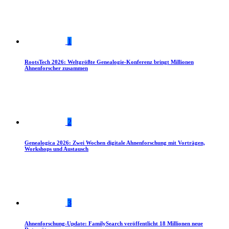
1
RootsTech 2026: Weltgrößte Genealogie-Konferenz bringt Millionen
Ahnenforscher zusammen
2
Genealogica 2026: Zwei Wochen digitale Ahnenforschung mit Vorträgen,
Workshops und Austausch
3
Ahnenforschung-Update: FamilySearch veröffentlicht 18 Millionen neue