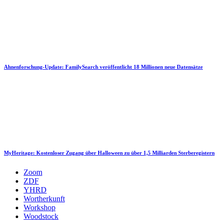
Ahnenforschung-Update: FamilySearch veröffentlicht 18 Millionen neue Datensätze
MyHeritage: Kostenloser Zugang über Halloween zu über 1,5 Milliarden Sterberegistern
Zoom
ZDF
YHRD
Wortherkunft
Workshop
Woodstock