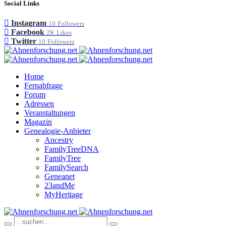
Social Links
Instagram
10
Followers
Facebook
2K
Likes
Twitter
10
Followers
Home
Fernabfrage
Forum
Adressen
Veranstaltungen
Magazin
Genealogie-Anbieter
Ancestry
FamilyTreeDNA
FamilyTree
FamilySearch
Geneanet
23andMe
MyHeritage