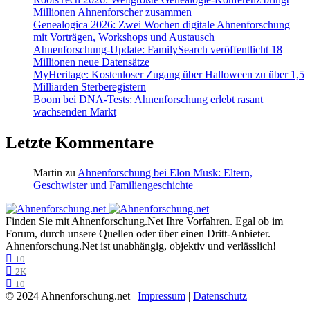
Millionen Ahnenforscher zusammen
Genealogica 2026: Zwei Wochen digitale Ahnenforschung
mit Vorträgen, Workshops und Austausch
Ahnenforschung-Update: FamilySearch veröffentlicht 18
Millionen neue Datensätze
MyHeritage: Kostenloser Zugang über Halloween zu über 1,5
Milliarden Sterberegistern
Boom bei DNA-Tests: Ahnenforschung erlebt rasant
wachsenden Markt
Letzte Kommentare
Martin
zu
Ahnenforschung bei Elon Musk: Eltern,
Geschwister und Familiengeschichte
Finden Sie mit Ahnenforschung.Net Ihre Vorfahren. Egal ob im
Forum, durch unsere Quellen oder über einen Dritt-Anbieter.
Ahnenforschung.Net ist unabhängig, objektiv und verlässlich!
10
2K
10
© 2024 Ahnenforschung.net |
Impressum
|
Datenschutz