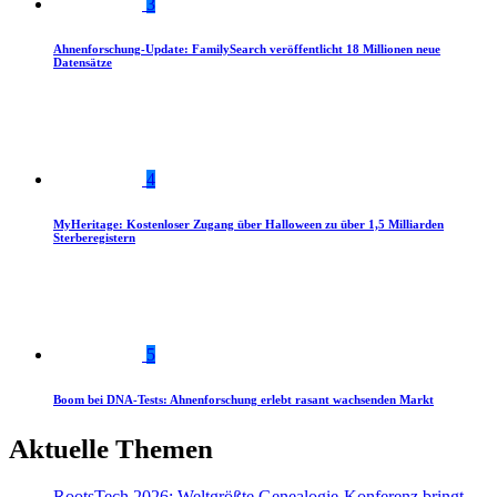
3
Ahnenforschung-Update: FamilySearch veröffentlicht 18 Millionen neue
Datensätze
4
MyHeritage: Kostenloser Zugang über Halloween zu über 1,5 Milliarden
Sterberegistern
5
Boom bei DNA-Tests: Ahnenforschung erlebt rasant wachsenden Markt
Aktuelle Themen
RootsTech 2026: Weltgrößte Genealogie-Konferenz bringt