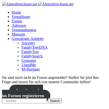
Home
Fernabfrage
Forum
Adressen
Veranstaltungen
Magazin
Genealogie-Anbieter
Ancestry
FamilyTreeDNA
FamilyTree
FamilySearch
Geneanet
23andMe
MyHeritage
Sie sind noch nicht im Forum angemeldet? Stellen Sie jetzt ihre
Frage und lassen Sie sich von unserer Community helfen!
Jetzt kostenlos
im Forum registrieren
Search