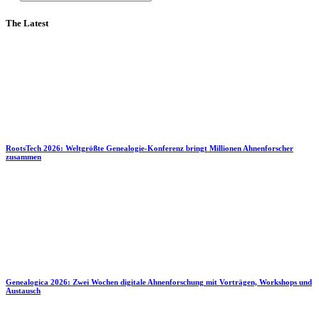
The Latest
RootsTech 2026: Weltgrößte Genealogie-Konferenz bringt Millionen Ahnenforscher
zusammen
Genealogica 2026: Zwei Wochen digitale Ahnenforschung mit Vorträgen, Workshops und
Austausch