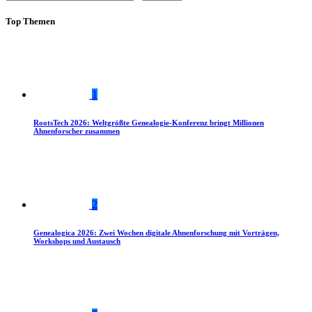
Top Themen
1
RootsTech 2026: Weltgrößte Genealogie-Konferenz bringt Millionen
Ahnenforscher zusammen
2
Genealogica 2026: Zwei Wochen digitale Ahnenforschung mit Vorträgen,
Workshops und Austausch