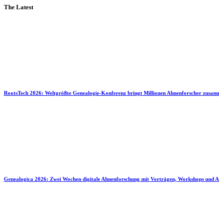
The Latest
RootsTech 2026: Weltgrößte Genealogie-Konferenz bringt Millionen Ahnenforscher zusa
Genealogica 2026: Zwei Wochen digitale Ahnenforschung mit Vorträgen, Workshops und A