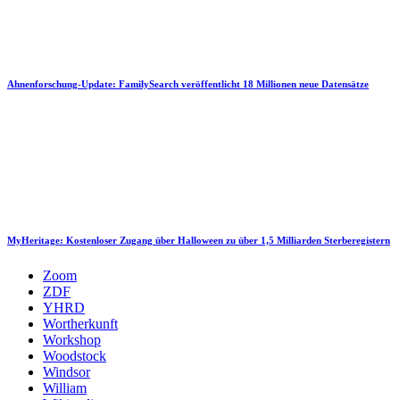
Ahnenforschung-Update: FamilySearch veröffentlicht 18 Millionen neue Datensätze
MyHeritage: Kostenloser Zugang über Halloween zu über 1,5 Milliarden Sterberegistern
Zoom
ZDF
YHRD
Wortherkunft
Workshop
Woodstock
Windsor
William