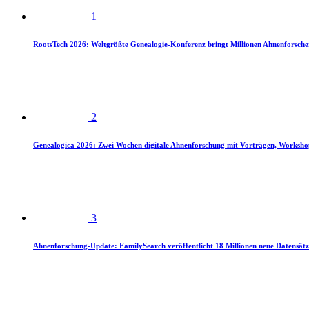
1
RootsTech 2026: Weltgrößte Genealogie-Konferenz bringt Millionen Ahnenforsch
2
Genealogica 2026: Zwei Wochen digitale Ahnenforschung mit Vorträgen, Worksho
3
Ahnenforschung-Update: FamilySearch veröffentlicht 18 Millionen neue Datensätz