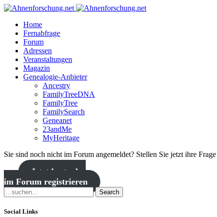
Home
Fernabfrage
Forum
Adressen
Veranstaltungen
Magazin
Genealogie-Anbieter
Ancestry
FamilyTreeDNA
FamilyTree
FamilySearch
Geneanet
23andMe
MyHeritage
Sie sind noch nicht im Forum angemeldet? Stellen Sie jetzt ihre Frag
Jetzt kostenlos
im Forum registrieren
Search
Social Links