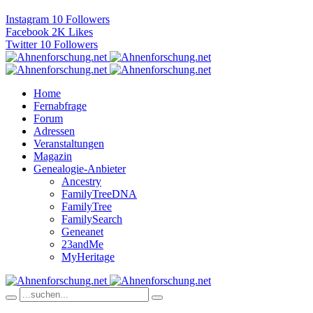
Instagram
10
Followers
Facebook
2K
Likes
Twitter
10
Followers
Home
Fernabfrage
Forum
Adressen
Veranstaltungen
Magazin
Genealogie-Anbieter
Ancestry
FamilyTreeDNA
FamilyTree
FamilySearch
Geneanet
23andMe
MyHeritage