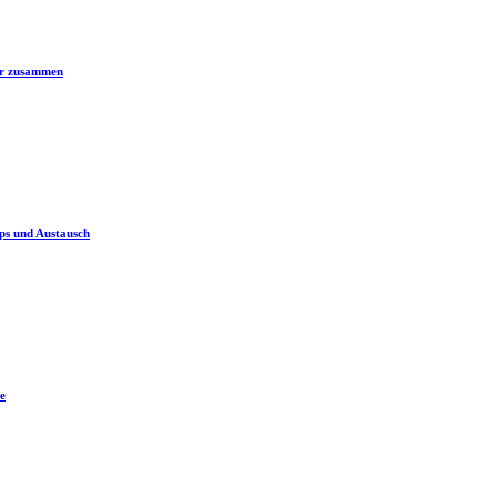
er zusammen
ps und Austausch
e