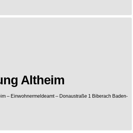
ung Altheim
eim
– Einwohnermeldeamt –
Donaustraße 1
Biberach
Baden-