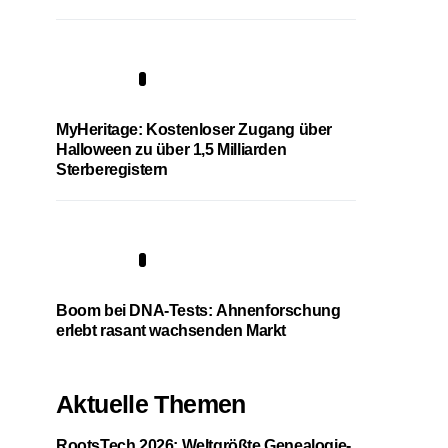
4
MyHeritage: Kostenloser Zugang über
Halloween zu über 1,5 Milliarden
Sterberegistern
5
Boom bei DNA-Tests: Ahnenforschung
erlebt rasant wachsenden Markt
Aktuelle Themen
RootsTech 2026: Weltgrößte Genealogie-